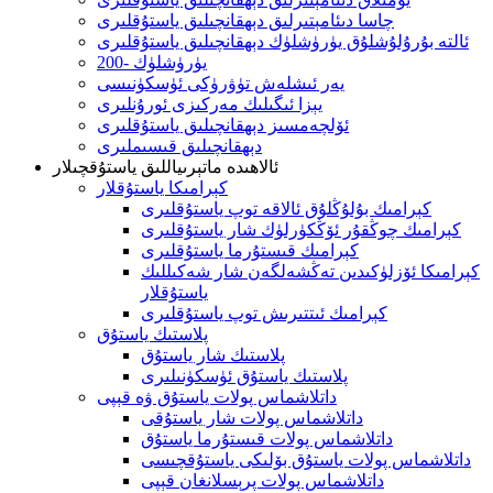
چاسا دىئامېتىرلىق دېھقانچىلىق ياستۇقلىرى
ئالتە بۇرۇلۇشلۇق يۈرۈشلۈك دېھقانچىلىق ياستۇقلىرى
200- يۈرۈشلۈك
يەر ئىشلەش تۈۋرۈكى ئۈسكۈنىسى
يېزا ئىگىلىك مەركىزى ئورۇنلىرى
ئۆلچەمسىز دېھقانچىلىق ياستۇقلىرى
دېھقانچىلىق قىسىملىرى
ئالاھىدە ماتېرىياللىق ياستۇقچىلار
كېرامىكا ياستۇقلار
كېرامىك بۇلۇڭلۇق ئالاقە توپ ياستۇقلىرى
كېرامىك چوڭقۇر ئۆڭكۈرلۈك شار ياستۇقلىرى
كېرامىك قىستۇرما ياستۇقلىرى
كېرامىكا ئۆزلۈكىدىن تەڭشەلگەن شار شەكىللىك
ياستۇقلار
كېرامىك ئىتتىرىش توپ ياستۇقلىرى
پلاستىك ياستۇق
پلاستىك شار ياستۇق
پلاستىك ياستۇق ئۈسكۈنىلىرى
داتلاشماس پولات ياستۇق ۋە قېپى
داتلاشماس پولات شار ياستۇقى
داتلاشماس پولات قىستۇرما ياستۇق
داتلاشماس پولات ياستۇق بۆلىكى ياستۇقچىسى
داتلاشماس پولات پرېسلانغان قېپى