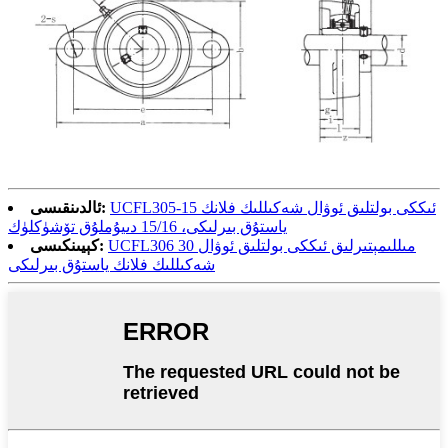
UCFL305-15 ئىككى بولتلىق ئوۋال شەكىللىك فلانك
ئالدىنقىسى:
ياستۇق بىرلىكى، 15/16 دىيۇملۇق تۆشۈكلۈك
UCFL306 30 مىللىمېتىرلىق ئىككى بولتلىق ئوۋال
كېيىنكىسى:
شەكىللىك فلانك ياستۇق بىرلىكى