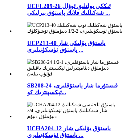
UCFL209-26 ئىككى بولتلىق ئوۋال
شەكىللىك فلانك ياستۇق بىرلىكى ...
UCP213-40 ياستۇق بۆلىكى شار
ياستۇق ئۈسكۈنىلىرى ...
SB208-24 قىستۇرما شار ياستۇقلىرى،
ئېكسېنترىك كو...
UCHA204-12 ياستۇق بۆلىكى شار
ياستۇق ئۈسكۈنىلىرى ...