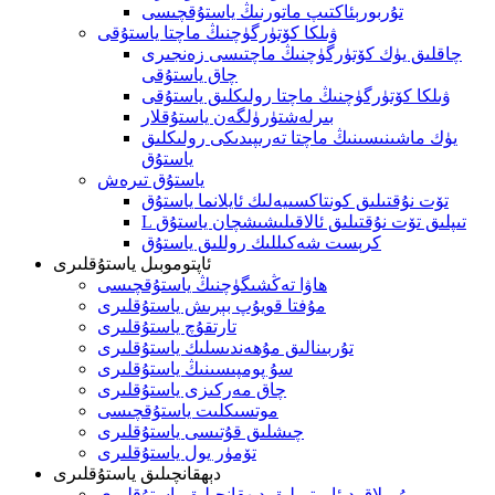
تۇربورېئاكتىپ ماتورنىڭ ياستۇقچىسى
ۋىلكا كۆتۈرگۈچنىڭ ماچتا ياستۇقى
چاقلىق يۈك كۆتۈرگۈچنىڭ ماچتىسى زەنجىرى
چاق ياستۇقى
ۋىلكا كۆتۈرگۈچنىڭ ماچتا رولىكلىق ياستۇقى
بىرلەشتۈرۈلگەن ياستۇقلار
يۈك ماشىنىسىنىڭ ماچتا تەرىپىدىكى رولىكلىق
ياستۇق
ياستۇق تىرەش
تۆت نۇقتىلىق كونتاكسىيەلىك ئايلانما ياستۇق
L تىپلىق تۆت نۇقتىلىق ئالاقىلىشىشچان ياستۇق
كرېست شەكىللىك روللىق ياستۇق
ئاپتوموبىل ياستۇقلىرى
ھاۋا تەڭشىگۈچنىڭ ياستۇقچىسى
مۇفتا قويۇپ بېرىش ياستۇقلىرى
تارتقۇچ ياستۇقلىرى
تۇربىنالىق مۇھەندىسلىك ياستۇقلىرى
سۇ پومپىسىنىڭ ياستۇقلىرى
چاق مەركىزى ياستۇقلىرى
موتسىكلىت ياستۇقچىسى
چىشلىق قۇتىسى ياستۇقلىرى
تۆمۈر يول ياستۇقلىرى
دېھقانچىلىق ياستۇقلىرى
يۇمىلاق دىئامېتىرلىق دېھقانچىلىق ياستۇقلىرى