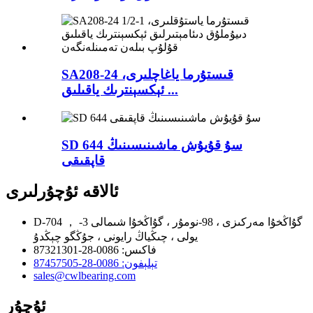
SA208-24 قىستۇرما ياغاچلىرى،
ئېكسېنترىك ياقىلىق ...
SD 644 سۇ قۇيۇش ماشىنىسىنىڭ
قاپقىقى
ئالاقە ئۇچۇرلىرى
D-704 ， گۇاڭخۇا مەركىزى ، 98-نومۇر ، گۇاڭخۇا شىمالى 3-
يولى ، چىڭياڭ رايونى ، جۇڭگو چېڭدۇ
فاكىس: 0086-28-87321301
تېلېفون: 0086-28-87457505
sales@cwlbearing.com
ئۇچۇر