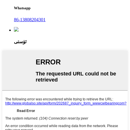
Whatsapp
86-13808204301
ئۈستى