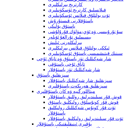
كارترىج بىرلىكلىرى
فىلانسلىق كارترىج ئۈسكۈنىلىرى
تۆت بولتلۇق فىلانس ئۈسكۈنىلىرى
ياستۇقلارنى قىستۇرۇش
ياستۇق بۆلىكى
سۇ تۇرۇبىسى ۋە ئۆي-مۈلۈك قۇرۇلۇشى
بېسىملىق تۇرالغۇ ئۆيلەر
بىرلىكلەرنى ئېلىش
ئىككى بولتلۇق فىلانس بىرلىكلىرى
سىنىك قېتىشمىسى ياستۇق ئۈسكۈنىلىرى
شار شەكىللىك تۈز ياستۇق ۋە تاياق ئۇچى
تاياق ئۇچى ياستۇقى
شار شەكىللىك تۈز ياستۇقلار
سىزىقلىق ياستۇق
سىزىقلىق شار شەكىللىك ياستۇقلار
سىزىقلىق ھەرىكەت ياستۇقلىرى
مېتاللورگىيە ۋە كان ياستۇقلىرى
قوش قۇر سىلىندىرلىق روللىق ياستۇقلار
قوش قۇر كونۇسلۇق رولىكلىق ياستۇق
تۆت قۇر كونۇس شەكىللىك رولىكلىق
ياستۇقلار
تۆت قۇر سىلىندىرلىق رولىكلىق ياستۇقلار
يۇقىرى ئېنىقلىقتىكى ياستۇقلار