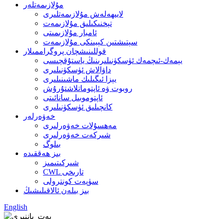
مۇلازىمەتلەر
لايىھەلەش مۇلازىمەتلىرى
تېخنىكىلىق مۇلازىمەت
ئامبار مۇلازىمىتى
سېتىشتىن كېيىنكى مۇلازىمەت
قوللىنىشچان پروگراممىلار
يېمەك-ئىچمەك ئۈسكۈنىلىرىنىڭ ياستۇقچىسى
داۋالاش ئۈسكۈنىلىرى
يېزا ئىگىلىك ماشىنىلىرى
روبوت ۋە ئاپتوماتلاشتۇرۇش
ئاپتوموبىل سانائىتى
كانچىلىق ئۈسكۈنىلىرى
خەۋەرلەر
مەھسۇلات خەۋەرلىرى
شىركەت خەۋەرلىرى
بىلوگ
بىز ھەققىدە
شىركىتىمىز
CWL تارىخى
سۈپەت كونترولى
بىز بىلەن ئالاقىلىشىڭ
English