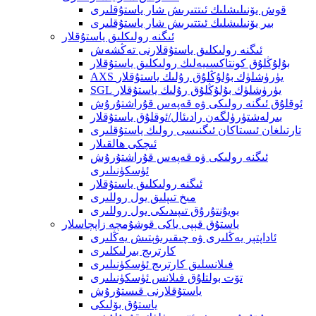
قوش يۆنىلىشلىك ئىتتىرىش شار ياستۇقلىرى
بىر يۆنىلىشلىك ئىتتىرىش شار ياستۇقلىرى
ئىگنە رولىكلىق ياستۇقلار
ئىگنە رولىكلىق ياستۇقلارنى تەڭشەش
بۇلۇڭلۇق كونتاكسىيەلىك رولىكلىق ياستۇقلار
AXS يۈرۈشلۈك بۇلۇڭلۇق رۇلىك ياستۇقلار
SGL يۈرۈشلۈك بۇلۇڭلۇق رۇلىك ياستۇقلار
ئوقلۇق ئىگنە رولىكى ۋە قەپەس قۇراشتۇرۇش
بىرلەشتۈرۈلگەن رادىئال/ئوقلۇق ياستۇقلار
تارتىلغان ئىستاكان ئىگنىسى رولىك ياستۇقلىرى
ئىچكى ھالقىلار
ئىگنە رولىكى ۋە قەپەس قۇراشتۇرۇش
ئۈسكۈنىلىرى
ئىگنە رولىكلىق ياستۇقلار
مىخ تىپلىق يول روللىرى
بويۇنتۇرۇق تىپىدىكى يول روللىرى
ياستۇق قېپى ياكى قوشۇمچە زاپچاسلار
ئاداپتېر يەڭلىرى ۋە چىقىرىۋېتىش يەڭلىرى
كارترىج بىرلىكلىرى
فىلانسلىق كارترىج ئۈسكۈنىلىرى
تۆت بولتلۇق فىلانس ئۈسكۈنىلىرى
ياستۇقلارنى قىستۇرۇش
ياستۇق بۆلىكى