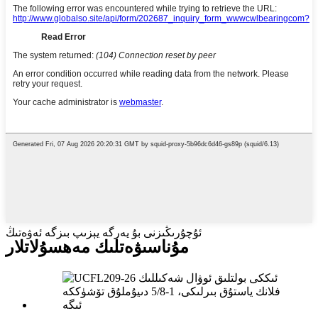
ئۇچۇرىڭىزنى بۇ يەرگە يېزىپ بىزگە ئەۋەتىڭ
مۇناسىۋەتلىك مەھسۇلاتلار