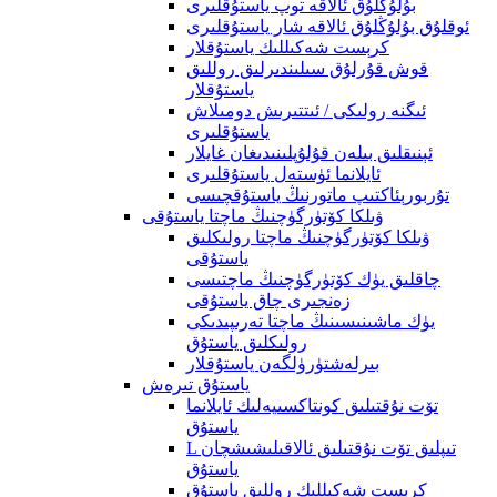
بۇلۇڭلۇق ئالاقە توپ ياستۇقلىرى
ئوقلۇق بۇلۇڭلۇق ئالاقە شار ياستۇقلىرى
كرېست شەكىللىك ياستۇقلار
قوش قۇرلۇق سىلىندىرلىق روللىق
ياستۇقلار
ئىگنە رولىكى / ئىتتىرىش دومىلاش
ياستۇقلىرى
ئېنىقلىق بىلەن قۇلۇپلىنىدىغان غايلار
ئايلانما ئۈستەل ياستۇقلىرى
تۇربورېئاكتىپ ماتورنىڭ ياستۇقچىسى
ۋىلكا كۆتۈرگۈچنىڭ ماچتا ياستۇقى
ۋىلكا كۆتۈرگۈچنىڭ ماچتا رولىكلىق
ياستۇقى
چاقلىق يۈك كۆتۈرگۈچنىڭ ماچتىسى
زەنجىرى چاق ياستۇقى
يۈك ماشىنىسىنىڭ ماچتا تەرىپىدىكى
رولىكلىق ياستۇق
بىرلەشتۈرۈلگەن ياستۇقلار
ياستۇق تىرەش
تۆت نۇقتىلىق كونتاكسىيەلىك ئايلانما
ياستۇق
L تىپلىق تۆت نۇقتىلىق ئالاقىلىشىشچان
ياستۇق
كرېست شەكىللىك روللىق ياستۇق