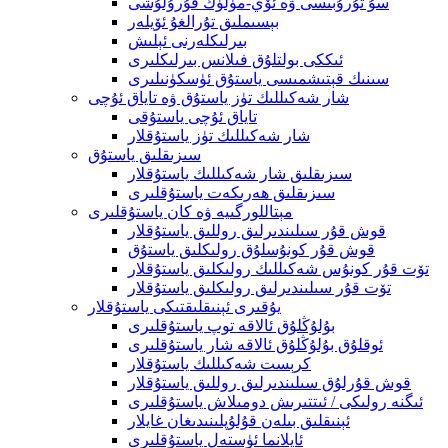
سۇ تۇرۇبىسى ۋە ئۆي-مۈلۈك قۇرۇلۇشى
بېسىملىق تۇرالغۇ ئۆيلەر
بىرلىكلەرنى ئېلىش
ئىككى بولتلۇق فىلانس بىرلىكلىرى
سىنىك قېتىشمىسى ياستۇق ئۈسكۈنىلىرى
شار شەكىللىك تۈز ياستۇق ۋە تاياق ئۇچى
تاياق ئۇچى ياستۇقى
شار شەكىللىك تۈز ياستۇقلار
سىزىقلىق ياستۇق
سىزىقلىق شار شەكىللىك ياستۇقلار
سىزىقلىق ھەرىكەت ياستۇقلىرى
مېتاللورگىيە ۋە كان ياستۇقلىرى
قوش قۇر سىلىندىرلىق روللىق ياستۇقلار
قوش قۇر كونۇسلۇق رولىكلىق ياستۇق
تۆت قۇر كونۇس شەكىللىك رولىكلىق ياستۇقلار
تۆت قۇر سىلىندىرلىق رولىكلىق ياستۇقلار
يۇقىرى ئېنىقلىقتىكى ياستۇقلار
بۇلۇڭلۇق ئالاقە توپ ياستۇقلىرى
ئوقلۇق بۇلۇڭلۇق ئالاقە شار ياستۇقلىرى
كرېست شەكىللىك ياستۇقلار
قوش قۇرلۇق سىلىندىرلىق روللىق ياستۇقلار
ئىگنە رولىكى / ئىتتىرىش دومىلاش ياستۇقلىرى
ئېنىقلىق بىلەن قۇلۇپلىنىدىغان غايلار
ئايلانما ئۈستەل ياستۇقلىرى