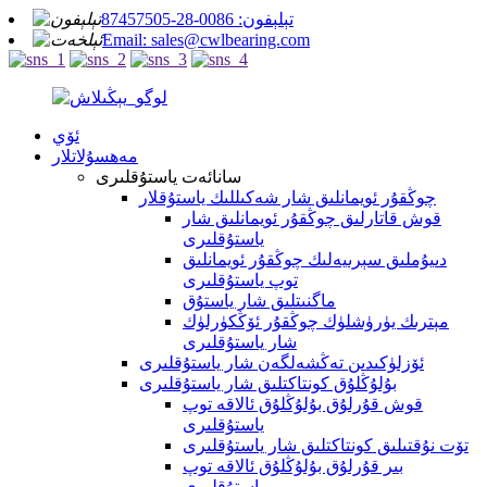
تېلېفون: 0086-28-87457505
Email: sales@cwlbearing.com
ئۆي
مەھسۇلاتلار
سانائەت ياستۇقلىرى
چوڭقۇر ئويمانلىق شار شەكىللىك ياستۇقلار
قوش قاتارلىق چوڭقۇر ئويمانلىق شار
ياستۇقلىرى
دىيۇملىق سېرىيەلىك چوڭقۇر ئويمانلىق
توپ ياستۇقلىرى
ماگنىتلىق شار ياستۇق
مېترىك يۈرۈشلۈك چوڭقۇر ئۆڭكۈرلۈك
شار ياستۇقلىرى
ئۆزلۈكىدىن تەڭشەلگەن شار ياستۇقلىرى
بۇلۇڭلۇق كونتاكتلىق شار ياستۇقلىرى
قوش قۇرلۇق بۇلۇڭلۇق ئالاقە توپ
ياستۇقلىرى
تۆت نۇقتىلىق كونتاكتلىق شار ياستۇقلىرى
بىر قۇرلۇق بۇلۇڭلۇق ئالاقە توپ
ياستۇقلىرى