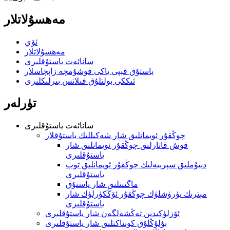
مەھسۇلاتلار
ئۆي
مەھسۇلاتلار
سانائەت ياستۇقلىرى
ياستۇق قېپى ياكى قوشۇمچە زاپچاسلار
ئىككى بولتلۇق فىلانس بىرلىكلىرى
تۈرلەر
سانائەت ياستۇقلىرى
چوڭقۇر ئويمانلىق شار شەكىللىك ياستۇقلار
قوش قاتارلىق چوڭقۇر ئويمانلىق شار
ياستۇقلىرى
دىيۇملىق سېرىيەلىك چوڭقۇر ئويمانلىق توپ
ياستۇقلىرى
ماگنىتلىق شار ياستۇق
مېترىك يۈرۈشلۈك چوڭقۇر ئۆڭكۈرلۈك شار
ياستۇقلىرى
ئۆزلۈكىدىن تەڭشەلگەن شار ياستۇقلىرى
بۇلۇڭلۇق كونتاكتلىق شار ياستۇقلىرى