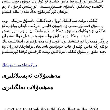
ئىشلىتىش ئورۇنلىرىغا ماس كېلىدۇ. ئۇ كۈلرەڭ چويۇن قېپى بىلەن
ئالاھىدە چىداملىق. ياستۇق قىستۇرمىسىنى ئورنىتىش ئۈچۈن لازىم
بولغان ئۆزگەرتكۈچ يەڭ بىلەن بىللە كېلىدۇ.
ئىككى بولت شەكىللىك ئوۋال شەكىللىك ياستۇق بىرلىكى توپ
ياستۇق قىستۇرمىسى ۋە چويۇن قاپتىن تەركىب تاپقان بولۇپ، ئۇ
ئىككى تۆشۈكلۈك ياستۇق شەكلىدە لايىھەلەنگەن بولۇپ، ئورنىتىش
ئورنىدا چەكلىك بوشلۇق بولسىمۇ، ھەر خىل قوللىنىشچان
پروگراممىلاردا ئورنىتىشقا يول قويىدۇ ھەمدە يۇقىرى رادىئاتسىيەلىك
يۈكلەرگە ماس كېلىدۇ، قاپ چويۇندىن ياسالغان بولغاچقا، ئەرزان ۋە
چىداملىق. ياستۇق ئىككى تىرناقلىق ۋىنت ئارقىلىق ئوققا ئورنىتىلىدۇ.
بىزگە ئېلخەت ئەۋەتىڭ
مەھسۇلات تەپسىلاتلىرى
مەھسۇلات بەلگىلىرى
UCFL305-16 ئىككى بولتلىق ئوۋال شەكىللىك فلانك ياستۇق