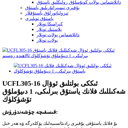
داتلاشماس پولات كونۇسلۇق رولىكلىق ياستۇق
يۇقىرى تېمپېراتۇرىلىق ياستۇق
ئىزولياتورلۇق ياستۇقلار
ياستۇق توپلىرى
كېرامىكا توپلار
پلاستىك توپلار
داتلاشماس پولات توپلار
پولات توپلار
UCFL305-16 ئىككى بولتلىق ئوۋال
شەكىللىك فلانك ياستۇق بىرلىكى، 1 دىيۇملۇق
تۆشۈكلۈك
قىسقىچە چۈشەندۈرۈش:
بۇ فلانك ياستۇقى يۇقىرى رادىئاتسىيەلىك يۈكلەرگە ۋە ھەر خىل