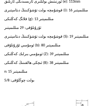
:
mm
113
ئورنىتىش بولتلىرى ئارىسىدىكى ئارىلىق (e)
قوشۇمچە بولت تۆشۈكىنىڭ دىئامېتىرى (i): 16 مىللىمېتىر
فلانگ كەڭلىكى (g): 13 مىللىمېتىر
ئۇزۇنلۇقى: 29 مىللىمېتىر
قوشۇمچە بولت تۆشۈكىنىڭ دىئامېتىرى (S): 19 مىللىمېتىر
ئومۇمىي ئۇزۇنلۇقى (b): 80 مىللىمېتىر
ئومۇمىي بىرلىك كەڭلىكى (Z): 39 مىللىمېتىر
ئىچكى ھالقىنىڭ كەڭلىكى (B): 38 مىللىمېتىر
n: 15 مىللىمېتىر
بولت چوڭلۇقى: 5/8