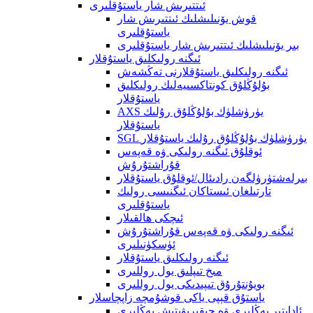
ئىتتىرىش شار ياستۇقلىرى
قوش يۆنىلىشلىك ئىتتىرىش شار
ياستۇقلىرى
بىر يۆنىلىشلىك ئىتتىرىش شار ياستۇقلىرى
ئىگنە رولىكلىق ياستۇقلار
ئىگنە رولىكلىق ياستۇقلارنى تەڭشەش
بۇلۇڭلۇق كونتاكسىيەلىك رولىكلىق
ياستۇقلار
AXS يۈرۈشلۈك بۇلۇڭلۇق رۇلىك
ياستۇقلار
SGL يۈرۈشلۈك بۇلۇڭلۇق رۇلىك ياستۇقلار
ئوقلۇق ئىگنە رولىكى ۋە قەپەس
قۇراشتۇرۇش
بىرلەشتۈرۈلگەن رادىئال/ئوقلۇق ياستۇقلار
تارتىلغان ئىستاكان ئىگنىسى رولىك
ياستۇقلىرى
ئىچكى ھالقىلار
ئىگنە رولىكى ۋە قەپەس قۇراشتۇرۇش
ئۈسكۈنىلىرى
ئىگنە رولىكلىق ياستۇقلار
مىخ تىپلىق يول روللىرى
بويۇنتۇرۇق تىپىدىكى يول روللىرى
ياستۇق قېپى ياكى قوشۇمچە زاپچاسلار
ئاداپتېر يەڭلىرى ۋە چىقىرىۋېتىش يەڭلىرى