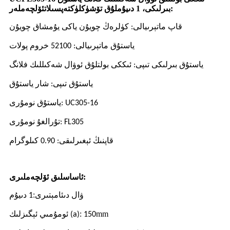
ئۆلچەملەر:
بىرلىكى، 1 دىيۇملۇق تۆشۈكلۈك
تەپسىلات
قاپ ماتېرىيالى: كۈلرەڭ چويۇن ياكى يۇمشاق چويۇن
ياستۇق ماتېرىيالى: 52100 خروم پولات
ياستۇق بىرلىكى تىپى: ئىككى بولتلۇق ئوۋال شەكىللىك فلانگ
ياستۇق تىپى: شار ياستۇق
305-16
UC
ياستۇق نومۇرى:
305
FL
تۇرالغۇ نومۇرى:
قاپنىڭ ئېغىرلىقى: 0.90 كىلوگرام
ئۆلچەملىرى:
ئاساسلىق
:
ۋال دىئامېتىرى
1 دىيۇم
:
mm
150
ئومۇمىي ئېگىزلىك (a)