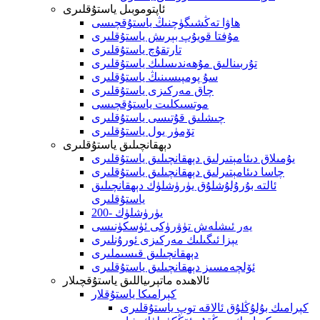
ئاپتوموبىل ياستۇقلىرى
ھاۋا تەڭشىگۈچنىڭ ياستۇقچىسى
مۇفتا قويۇپ بېرىش ياستۇقلىرى
تارتقۇچ ياستۇقلىرى
تۇربىنالىق مۇھەندىسلىك ياستۇقلىرى
سۇ پومپىسىنىڭ ياستۇقلىرى
چاق مەركىزى ياستۇقلىرى
موتسىكلىت ياستۇقچىسى
چىشلىق قۇتىسى ياستۇقلىرى
تۆمۈر يول ياستۇقلىرى
دېھقانچىلىق ياستۇقلىرى
يۇمىلاق دىئامېتىرلىق دېھقانچىلىق ياستۇقلىرى
چاسا دىئامېتىرلىق دېھقانچىلىق ياستۇقلىرى
ئالتە بۇرۇلۇشلۇق يۈرۈشلۈك دېھقانچىلىق
ياستۇقلىرى
200- يۈرۈشلۈك
يەر ئىشلەش تۈۋرۈكى ئۈسكۈنىسى
يېزا ئىگىلىك مەركىزى ئورۇنلىرى
دېھقانچىلىق قىسىملىرى
ئۆلچەمسىز دېھقانچىلىق ياستۇقلىرى
ئالاھىدە ماتېرىياللىق ياستۇقچىلار
كېرامىكا ياستۇقلار
كېرامىك بۇلۇڭلۇق ئالاقە توپ ياستۇقلىرى