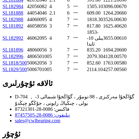
SL182984
420
560
82
4
5
一
1505.10
3096.00
670
SL181888
440
540
46
2.1
6
一
609.00
1264.20
660
SL182988
440
600
95
4
7
一
1818.30
3526.00
630
SL181892
460
580
56
3
7
一
817.80
1625.40
620
1853-
一
610
3655.00
يىلى 10-
7
4
95
620
460
SL182992
ئايدا
SL181896
480
600
56
3
7
一
835.20
1694.20
600
SL182996
480
650
100
5
7
一
2079.30
4128.00
570
SL1818/500
500
620
56
3
7
一
852.60
1763.00
580
SL1829/500
500
670
100
5
7
一
2114.10
4257.00
560
ئالاقە ئۇچۇرلىرى
D-704 ， گۇاڭخۇا مەركىزى ، 98-نومۇر ، گۇاڭخۇا شىمالى 3-
يولى ، چىڭياڭ رايونى ، جۇڭگو چېڭدۇ
فاكىس: 0086-28-87321301
تېلېفون: 0086-28-87457505
sales@cwlbearing.com
ئۇچۇر