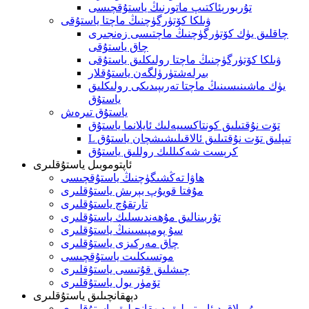
تۇربورېئاكتىپ ماتورنىڭ ياستۇقچىسى
ۋىلكا كۆتۈرگۈچنىڭ ماچتا ياستۇقى
چاقلىق يۈك كۆتۈرگۈچنىڭ ماچتىسى زەنجىرى
چاق ياستۇقى
ۋىلكا كۆتۈرگۈچنىڭ ماچتا رولىكلىق ياستۇقى
بىرلەشتۈرۈلگەن ياستۇقلار
يۈك ماشىنىسىنىڭ ماچتا تەرىپىدىكى رولىكلىق
ياستۇق
ياستۇق تىرەش
تۆت نۇقتىلىق كونتاكسىيەلىك ئايلانما ياستۇق
L تىپلىق تۆت نۇقتىلىق ئالاقىلىشىشچان ياستۇق
كرېست شەكىللىك روللىق ياستۇق
ئاپتوموبىل ياستۇقلىرى
ھاۋا تەڭشىگۈچنىڭ ياستۇقچىسى
مۇفتا قويۇپ بېرىش ياستۇقلىرى
تارتقۇچ ياستۇقلىرى
تۇربىنالىق مۇھەندىسلىك ياستۇقلىرى
سۇ پومپىسىنىڭ ياستۇقلىرى
چاق مەركىزى ياستۇقلىرى
موتسىكلىت ياستۇقچىسى
چىشلىق قۇتىسى ياستۇقلىرى
تۆمۈر يول ياستۇقلىرى
دېھقانچىلىق ياستۇقلىرى
يۇمىلاق دىئامېتىرلىق دېھقانچىلىق ياستۇقلىرى