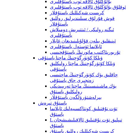
بۇلۇڭلۇق ئالاقە توپ ياستۇقلىرى
ئوقلۇق بۇلۇڭلۇق ئالاقە توپ ياستۇقلىرى
كرېست شەكىللىك ياستۇقلار
قوش قۇرلۇق سىلىندىرلىق روللىق
ياستۇقلار
ئىگنە رولىكى / ئىتتىرىش دومىلاش
ياستۇقلىرى
ئېنىقلىق بىلەن قۇلۇپلىنىدىغان غايلار
ئايلانما ئۈستەل ياستۇقلىرى
تۇربورېئاكتىپ ماتورنىڭ ياستۇقچىسى
ۋىلكا كۆتۈرگۈچنىڭ ماچتا ياستۇقى
ۋىلكا كۆتۈرگۈچنىڭ ماچتا رولىكلىق
ياستۇقى
چاقلىق يۈك كۆتۈرگۈچنىڭ ماچتىسى
زەنجىرى چاق ياستۇقى
يۈك ماشىنىسىنىڭ ماچتا تەرىپىدىكى
رولىكلىق ياستۇق
بىرلەشتۈرۈلگەن ياستۇقلار
ياستۇق تىرەش
تۆت نۇقتىلىق كونتاكسىيەلىك ئايلانما
ياستۇق
L تىپلىق تۆت نۇقتىلىق ئالاقىلىشىشچان
ياستۇق
كرېست شەكىللىك روللىق ياستۇق