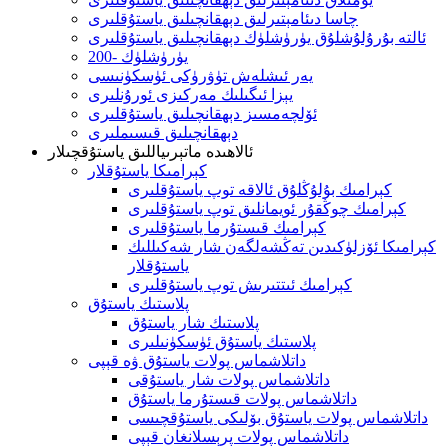
چاسا دىئامېتىرلىق دېھقانچىلىق ياستۇقلىرى
ئالتە بۇرۇلۇشلۇق يۈرۈشلۈك دېھقانچىلىق ياستۇقلىرى
200- يۈرۈشلۈك
يەر ئىشلەش تۈۋرۈكى ئۈسكۈنىسى
يېزا ئىگىلىك مەركىزى ئورۇنلىرى
ئۆلچەمسىز دېھقانچىلىق ياستۇقلىرى
دېھقانچىلىق قىسىملىرى
ئالاھىدە ماتېرىياللىق ياستۇقچىلار
كېرامىكا ياستۇقلار
كېرامىك بۇلۇڭلۇق ئالاقە توپ ياستۇقلىرى
كېرامىك چوڭقۇر ئويمانلىق توپ ياستۇقلىرى
كېرامىك قىستۇرما ياستۇقلىرى
كېرامىكا ئۆزلۈكىدىن تەڭشەلگەن شار شەكىللىك
ياستۇقلار
كېرامىك ئىتتىرىش توپ ياستۇقلىرى
پلاستىك ياستۇق
پلاستىك شار ياستۇق
پلاستىك ياستۇق ئۈسكۈنىلىرى
داتلاشماس پولات ياستۇق ۋە قېپى
داتلاشماس پولات شار ياستۇقى
داتلاشماس پولات قىستۇرما ياستۇق
داتلاشماس پولات ياستۇق بۆلىكى ياستۇقچىسى
داتلاشماس پولات پرېسلانغان قېپى