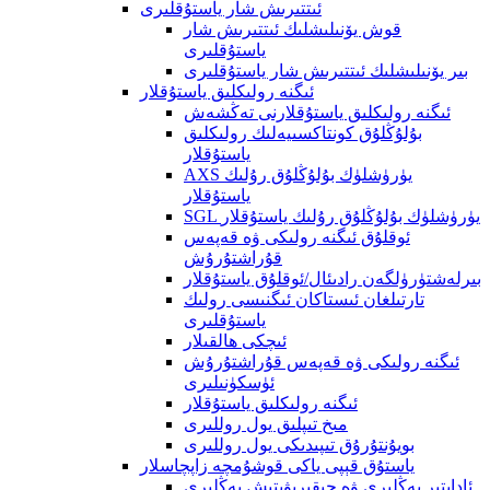
ئىتتىرىش شار ياستۇقلىرى
قوش يۆنىلىشلىك ئىتتىرىش شار
ياستۇقلىرى
بىر يۆنىلىشلىك ئىتتىرىش شار ياستۇقلىرى
ئىگنە رولىكلىق ياستۇقلار
ئىگنە رولىكلىق ياستۇقلارنى تەڭشەش
بۇلۇڭلۇق كونتاكسىيەلىك رولىكلىق
ياستۇقلار
AXS يۈرۈشلۈك بۇلۇڭلۇق رۇلىك
ياستۇقلار
SGL يۈرۈشلۈك بۇلۇڭلۇق رۇلىك ياستۇقلار
ئوقلۇق ئىگنە رولىكى ۋە قەپەس
قۇراشتۇرۇش
بىرلەشتۈرۈلگەن رادىئال/ئوقلۇق ياستۇقلار
تارتىلغان ئىستاكان ئىگنىسى رولىك
ياستۇقلىرى
ئىچكى ھالقىلار
ئىگنە رولىكى ۋە قەپەس قۇراشتۇرۇش
ئۈسكۈنىلىرى
ئىگنە رولىكلىق ياستۇقلار
مىخ تىپلىق يول روللىرى
بويۇنتۇرۇق تىپىدىكى يول روللىرى
ياستۇق قېپى ياكى قوشۇمچە زاپچاسلار
ئاداپتېر يەڭلىرى ۋە چىقىرىۋېتىش يەڭلىرى