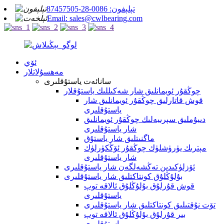
تېلېفون: 0086-28-87457505
Email: sales@cwlbearing.com
ئۆي
مەھسۇلاتلار
سانائەت ياستۇقلىرى
چوڭقۇر ئويمانلىق شار شەكىللىك ياستۇقلار
قوش قاتارلىق چوڭقۇر ئويمانلىق شار
ياستۇقلىرى
دىيۇملىق سېرىيەلىك چوڭقۇر ئويمانلىق
شار ياستۇقلىرى
ماگنىتلىق شار ياستۇق
مېترىك يۈرۈشلۈك چوڭقۇر ئۆڭكۈرلۈك
شار ياستۇقلىرى
ئۆزلۈكىدىن تەڭشەلگەن شار ياستۇقلىرى
بۇلۇڭلۇق كونتاكتلىق شار ياستۇقلىرى
قوش قۇرلۇق بۇلۇڭلۇق ئالاقە توپ
ياستۇقلىرى
تۆت نۇقتىلىق كونتاكتلىق شار ياستۇقلىرى
بىر قۇرلۇق بۇلۇڭلۇق ئالاقە توپ
ياستۇقلىرى