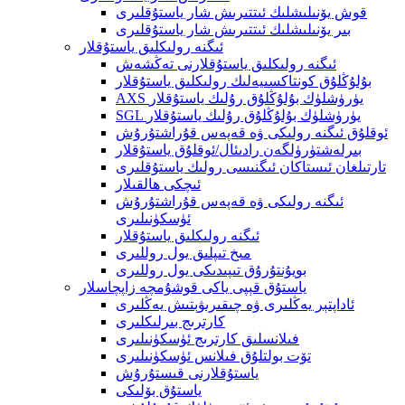
قوش يۆنىلىشلىك ئىتتىرىش شار ياستۇقلىرى
بىر يۆنىلىشلىك ئىتتىرىش شار ياستۇقلىرى
ئىگنە رولىكلىق ياستۇقلار
ئىگنە رولىكلىق ياستۇقلارنى تەڭشەش
بۇلۇڭلۇق كونتاكسىيەلىك رولىكلىق ياستۇقلار
AXS يۈرۈشلۈك بۇلۇڭلۇق رۇلىك ياستۇقلار
SGL يۈرۈشلۈك بۇلۇڭلۇق رۇلىك ياستۇقلار
ئوقلۇق ئىگنە رولىكى ۋە قەپەس قۇراشتۇرۇش
بىرلەشتۈرۈلگەن رادىئال/ئوقلۇق ياستۇقلار
تارتىلغان ئىستاكان ئىگنىسى رولىك ياستۇقلىرى
ئىچكى ھالقىلار
ئىگنە رولىكى ۋە قەپەس قۇراشتۇرۇش
ئۈسكۈنىلىرى
ئىگنە رولىكلىق ياستۇقلار
مىخ تىپلىق يول روللىرى
بويۇنتۇرۇق تىپىدىكى يول روللىرى
ياستۇق قېپى ياكى قوشۇمچە زاپچاسلار
ئاداپتېر يەڭلىرى ۋە چىقىرىۋېتىش يەڭلىرى
كارترىج بىرلىكلىرى
فىلانسلىق كارترىج ئۈسكۈنىلىرى
تۆت بولتلۇق فىلانس ئۈسكۈنىلىرى
ياستۇقلارنى قىستۇرۇش
ياستۇق بۆلىكى