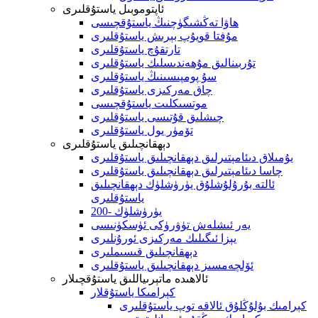
ئاپتوموبىل ياستۇقلىرى
ھاۋا تەڭشىگۈچنىڭ ياستۇقچىسى
مۇفتا قويۇپ بېرىش ياستۇقلىرى
تارتقۇچ ياستۇقلىرى
تۇربىنالىق مۇھەندىسلىك ياستۇقلىرى
سۇ پومپىسىنىڭ ياستۇقلىرى
چاق مەركىزى ياستۇقلىرى
موتسىكلىت ياستۇقچىسى
چىشلىق قۇتىسى ياستۇقلىرى
تۆمۈر يول ياستۇقلىرى
دېھقانچىلىق ياستۇقلىرى
يۇمىلاق دىئامېتىرلىق دېھقانچىلىق ياستۇقلىرى
چاسا دىئامېتىرلىق دېھقانچىلىق ياستۇقلىرى
ئالتە بۇرۇلۇشلۇق يۈرۈشلۈك دېھقانچىلىق
ياستۇقلىرى
200- يۈرۈشلۈك
يەر ئىشلەش تۈۋرۈكى ئۈسكۈنىسى
يېزا ئىگىلىك مەركىزى ئورۇنلىرى
دېھقانچىلىق قىسىملىرى
ئۆلچەمسىز دېھقانچىلىق ياستۇقلىرى
ئالاھىدە ماتېرىياللىق ياستۇقچىلار
كېرامىكا ياستۇقلار
كېرامىك بۇلۇڭلۇق ئالاقە توپ ياستۇقلىرى