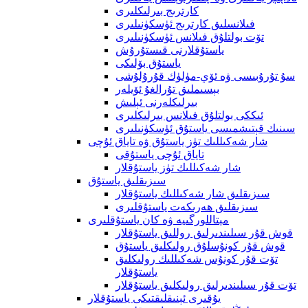
كارترىج بىرلىكلىرى
فىلانسلىق كارترىج ئۈسكۈنىلىرى
تۆت بولتلۇق فىلانس ئۈسكۈنىلىرى
ياستۇقلارنى قىستۇرۇش
ياستۇق بۆلىكى
سۇ تۇرۇبىسى ۋە ئۆي-مۈلۈك قۇرۇلۇشى
بېسىملىق تۇرالغۇ ئۆيلەر
بىرلىكلەرنى ئېلىش
ئىككى بولتلۇق فىلانس بىرلىكلىرى
سىنىك قېتىشمىسى ياستۇق ئۈسكۈنىلىرى
شار شەكىللىك تۈز ياستۇق ۋە تاياق ئۇچى
تاياق ئۇچى ياستۇقى
شار شەكىللىك تۈز ياستۇقلار
سىزىقلىق ياستۇق
سىزىقلىق شار شەكىللىك ياستۇقلار
سىزىقلىق ھەرىكەت ياستۇقلىرى
مېتاللورگىيە ۋە كان ياستۇقلىرى
قوش قۇر سىلىندىرلىق روللىق ياستۇقلار
قوش قۇر كونۇسلۇق رولىكلىق ياستۇق
تۆت قۇر كونۇس شەكىللىك رولىكلىق
ياستۇقلار
تۆت قۇر سىلىندىرلىق رولىكلىق ياستۇقلار
يۇقىرى ئېنىقلىقتىكى ياستۇقلار