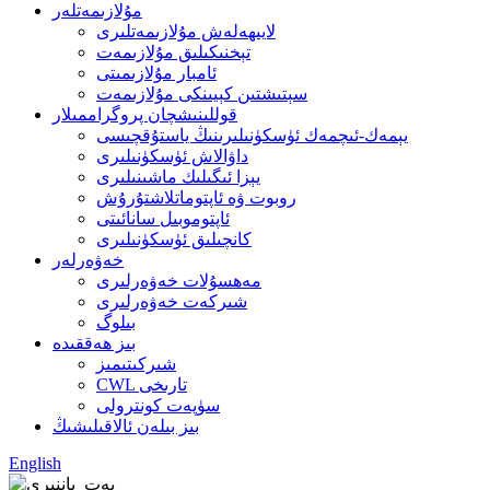
مۇلازىمەتلەر
لايىھەلەش مۇلازىمەتلىرى
تېخنىكىلىق مۇلازىمەت
ئامبار مۇلازىمىتى
سېتىشتىن كېيىنكى مۇلازىمەت
قوللىنىشچان پروگراممىلار
يېمەك-ئىچمەك ئۈسكۈنىلىرىنىڭ ياستۇقچىسى
داۋالاش ئۈسكۈنىلىرى
يېزا ئىگىلىك ماشىنىلىرى
روبوت ۋە ئاپتوماتلاشتۇرۇش
ئاپتوموبىل سانائىتى
كانچىلىق ئۈسكۈنىلىرى
خەۋەرلەر
مەھسۇلات خەۋەرلىرى
شىركەت خەۋەرلىرى
بىلوگ
بىز ھەققىدە
شىركىتىمىز
CWL تارىخى
سۈپەت كونترولى
بىز بىلەن ئالاقىلىشىڭ
English