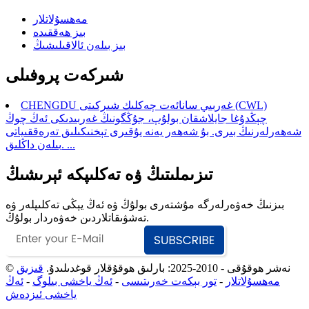
مەھسۇلاتلار
بىز ھەققىدە
بىز بىلەن ئالاقىلىشىڭ
شىركەت پروفىلى
CHENGDU غەربىي سانائەت چەكلىك شىركىتى (CWL)
چېڭدۇغا جايلاشقان بولۇپ، جۇڭگونىڭ غەربىدىكى ئەڭ چوڭ
شەھەرلەرنىڭ بىرى. بۇ شەھەر يەنە يۇقىرى تېخنىكىلىق تەرەققىياتى
بىلەن داڭلىق. ...
تىزىملىتىڭ ۋە تەكلىپكە ئېرىشىڭ
بىزنىڭ خەۋەرلەرگە مۇشتەرى بولۇڭ ۋە ئەڭ يېڭى تەكلىپلەر ۋە
تەشۋىقاتلاردىن خەۋەردار بولۇڭ.
© نەشر ھوقۇقى - 2010-2025: بارلىق ھوقۇقلار قوغدىلىدۇ.
قىزىق
مەھسۇلاتلار
-
تور بېكەت خەرىتىسى
-
ئەڭ ياخشى بىلوگ
-
ئەڭ
ياخشى ئىزدەش