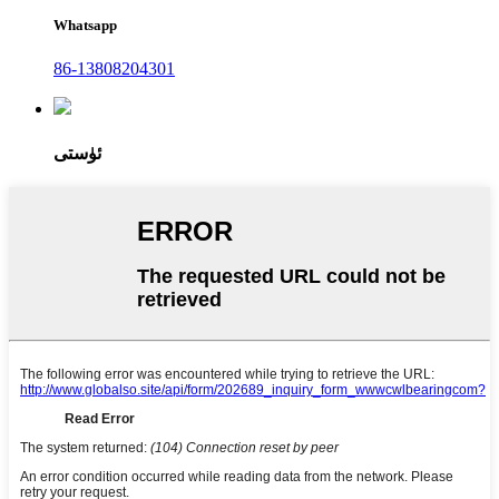
Whatsapp
86-13808204301
ئۈستى