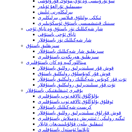
سۇ تۇرۇبىسى ۋە ئۆي-مۈلۈك قۇرۇلۇشى
بېسىملىق تۇرالغۇ ئۆيلەر
بىرلىكلەرنى ئېلىش
ئىككى بولتلۇق فىلانس بىرلىكلىرى
سىنىك قېتىشمىسى ياستۇق ئۈسكۈنىلىرى
شار شەكىللىك تۈز ياستۇق ۋە تاياق ئۇچى
تاياق ئۇچى ياستۇقى
شار شەكىللىك تۈز ياستۇقلار
سىزىقلىق ياستۇق
سىزىقلىق شار شەكىللىك ياستۇقلار
سىزىقلىق ھەرىكەت ياستۇقلىرى
مېتاللورگىيە ۋە كان ياستۇقلىرى
قوش قۇر سىلىندىرلىق روللىق ياستۇقلار
قوش قۇر كونۇسلۇق رولىكلىق ياستۇق
تۆت قۇر كونۇس شەكىللىك رولىكلىق ياستۇقلار
تۆت قۇر سىلىندىرلىق رولىكلىق ياستۇقلار
يۇقىرى ئېنىقلىقتىكى ياستۇقلار
بۇلۇڭلۇق ئالاقە توپ ياستۇقلىرى
ئوقلۇق بۇلۇڭلۇق ئالاقە توپ ياستۇقلىرى
كرېست شەكىللىك ياستۇقلار
قوش قۇرلۇق سىلىندىرلىق روللىق ياستۇقلار
ئىگنە رولىكى / ئىتتىرىش دومىلاش ياستۇقلىرى
ئېنىقلىق بىلەن قۇلۇپلىنىدىغان غايلار
ئايلانما ئۈستەل ياستۇقلىرى