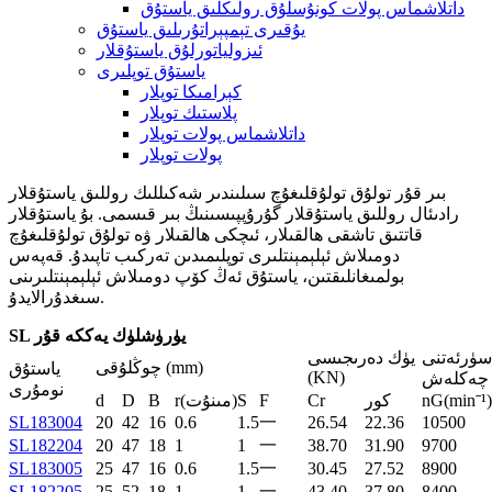
داتلاشماس پولات كونۇسلۇق رولىكلىق ياستۇق
يۇقىرى تېمپېراتۇرىلىق ياستۇق
ئىزولياتورلۇق ياستۇقلار
ياستۇق توپلىرى
كېرامىكا توپلار
پلاستىك توپلار
داتلاشماس پولات توپلار
پولات توپلار
بىر قۇر تولۇق تولۇقلىغۇچ سىلىندىر شەكىللىك روللىق ياستۇقلار
رادىئال روللىق ياستۇقلار گۇرۇپپىسىنىڭ بىر قىسمى. بۇ ياستۇقلار
قاتتىق تاشقى ھالقىلار، ئىچكى ھالقىلار ۋە تولۇق تولۇقلىغۇچ
دومىلاش ئېلېمېنتلىرى توپلىمىدىن تەركىب تاپىدۇ. قەپەس
بولمىغانلىقتىن، ياستۇق ئەڭ كۆپ دومىلاش ئېلېمېنتلىرىنى
سىغدۇرالايدۇ.
SL يۈرۈشلۈك يەككە قۇر
سۈرئەتنى
يۈك دەرىجىسى
چوڭلۇقى (mm)
ياستۇق
(KN)
چەكلەش
نومۇرى
nG(minˉ¹)
كور
Cr
F
S
r(مىنۇت)
B
D
d
SL183004
20
42
16
0.6
1.5
一
26.54
22.36
10500
SL182204
20
47
18
1
1
一
38.70
31.90
9700
SL183005
25
47
16
0.6
1.5
一
30.45
27.52
8900
SL182205
25
52
18
1
1
一
43.40
37.80
8400