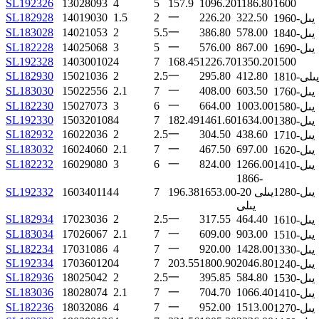
SL192326
130
280
93
4
5
157.9
1096.20
1186.80
1600
SL182928
140
190
30
1.5
2
一
226.20
322.50
1960-يىل
SL183028
140
210
53
2
5.5
一
386.80
578.00
1840-يىل
SL182228
140
250
68
3
5
一
576.00
867.00
1690-يىل
SL192328
140
300
102
4
7
168.45
1226.70
1350.20
1500
SL182930
150
210
36
2
2.5
一
295.80
412.80
1810-يىلى
SL183030
150
225
56
2.1
7
一
408.00
603.50
1760-يىل
SL182230
150
270
73
3
6
一
664.00
1003.00
1580-يىل
SL192330
150
320
108
4
7
182.49
1461.60
1634.00
1380-يىل
SL182932
160
220
36
2
2.5
一
304.50
438.60
1710-يىل
SL183032
160
240
60
2.1
7
一
467.50
697.00
1620-يىل
SL182232
160
290
80
3
6
一
824.00
1266.00
1410-يىل
1866-
1280-يىل
يىلى 20-
1653.00
196.38
7
4
114
340
160
SL192332
يىلى
SL182934
170
230
36
2
2.5
一
317.55
464.40
1610-يىل
SL183034
170
260
67
2.1
7
一
609.00
903.00
1510-يىل
SL182234
170
310
86
4
7
一
920.00
1428.00
1330-يىل
SL192334
170
360
120
4
7
203.55
1800.90
2046.80
1240-يىل
SL182936
180
250
42
2
2.5
一
395.85
584.80
1530-يىل
SL183036
180
280
74
2.1
7
一
704.70
1066.40
1410-يىل
SL182236
180
320
86
4
7
一
952.00
1513.00
1270-يىل