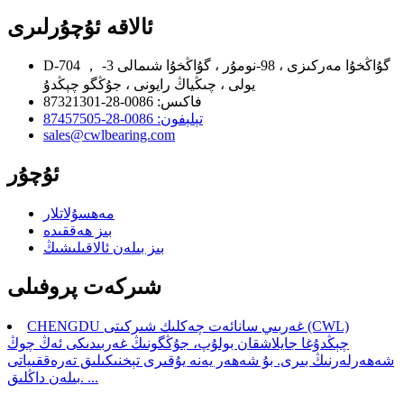
ئالاقە ئۇچۇرلىرى
D-704 ， گۇاڭخۇا مەركىزى ، 98-نومۇر ، گۇاڭخۇا شىمالى 3-
يولى ، چىڭياڭ رايونى ، جۇڭگو چېڭدۇ
فاكىس: 0086-28-87321301
تېلېفون: 0086-28-87457505
sales@cwlbearing.com
ئۇچۇر
مەھسۇلاتلار
بىز ھەققىدە
بىز بىلەن ئالاقىلىشىڭ
شىركەت پروفىلى
CHENGDU غەربىي سانائەت چەكلىك شىركىتى (CWL)
چېڭدۇغا جايلاشقان بولۇپ، جۇڭگونىڭ غەربىدىكى ئەڭ چوڭ
شەھەرلەرنىڭ بىرى. بۇ شەھەر يەنە يۇقىرى تېخنىكىلىق تەرەققىياتى
بىلەن داڭلىق. ...