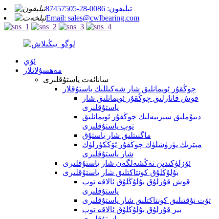
تېلېفون: 0086-28-87457505
Email: sales@cwlbearing.com
ئۆي
مەھسۇلاتلار
سانائەت ياستۇقلىرى
چوڭقۇر ئويمانلىق شار شەكىللىك ياستۇقلار
قوش قاتارلىق چوڭقۇر ئويمانلىق شار
ياستۇقلىرى
دىيۇملىق سېرىيەلىك چوڭقۇر ئويمانلىق
توپ ياستۇقلىرى
ماگنىتلىق شار ياستۇق
مېترىك يۈرۈشلۈك چوڭقۇر ئۆڭكۈرلۈك
شار ياستۇقلىرى
ئۆزلۈكىدىن تەڭشەلگەن شار ياستۇقلىرى
بۇلۇڭلۇق كونتاكتلىق شار ياستۇقلىرى
قوش قۇرلۇق بۇلۇڭلۇق ئالاقە توپ
ياستۇقلىرى
تۆت نۇقتىلىق كونتاكتلىق شار ياستۇقلىرى
بىر قۇرلۇق بۇلۇڭلۇق ئالاقە توپ
ياستۇقلىرى