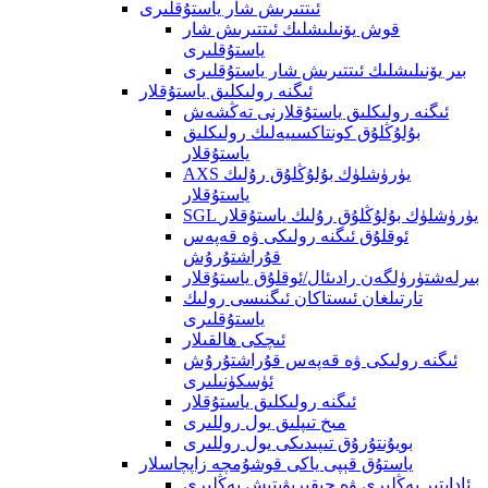
ئىتتىرىش شار ياستۇقلىرى
قوش يۆنىلىشلىك ئىتتىرىش شار
ياستۇقلىرى
بىر يۆنىلىشلىك ئىتتىرىش شار ياستۇقلىرى
ئىگنە رولىكلىق ياستۇقلار
ئىگنە رولىكلىق ياستۇقلارنى تەڭشەش
بۇلۇڭلۇق كونتاكسىيەلىك رولىكلىق
ياستۇقلار
AXS يۈرۈشلۈك بۇلۇڭلۇق رۇلىك
ياستۇقلار
SGL يۈرۈشلۈك بۇلۇڭلۇق رۇلىك ياستۇقلار
ئوقلۇق ئىگنە رولىكى ۋە قەپەس
قۇراشتۇرۇش
بىرلەشتۈرۈلگەن رادىئال/ئوقلۇق ياستۇقلار
تارتىلغان ئىستاكان ئىگنىسى رولىك
ياستۇقلىرى
ئىچكى ھالقىلار
ئىگنە رولىكى ۋە قەپەس قۇراشتۇرۇش
ئۈسكۈنىلىرى
ئىگنە رولىكلىق ياستۇقلار
مىخ تىپلىق يول روللىرى
بويۇنتۇرۇق تىپىدىكى يول روللىرى
ياستۇق قېپى ياكى قوشۇمچە زاپچاسلار
ئاداپتېر يەڭلىرى ۋە چىقىرىۋېتىش يەڭلىرى