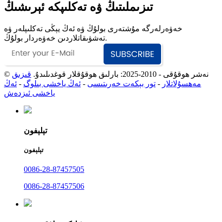
تىزىملىتىڭ ۋە تەكلىپكە ئېرىشىڭ
خەۋەرلەرگە مۇشتەرى بولۇڭ ۋە ئەڭ يېڭى تەكلىپلەر ۋە
تەشۋىقاتلاردىن خەۋەردار بولۇڭ.
© نەشر ھوقۇقى - 2010-2025: بارلىق ھوقۇقلار قوغدىلىدۇ.
قىزىق
مەھسۇلاتلار
-
تور بېكەت خەرىتىسى
-
ئەڭ ياخشى بىلوگ
-
ئەڭ
ياخشى ئىزدەش
تېلېفون
تېلېفون
0086-28-87457505
0086-28-87457506