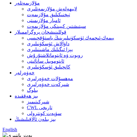
مۇلازىمەتلەر
لايىھەلەش مۇلازىمەتلىرى
تېخنىكىلىق مۇلازىمەت
ئامبار مۇلازىمىتى
سېتىشتىن كېيىنكى مۇلازىمەت
قوللىنىشچان پروگراممىلار
يېمەك-ئىچمەك ئۈسكۈنىلىرىنىڭ ياستۇقچىسى
داۋالاش ئۈسكۈنىلىرى
يېزا ئىگىلىك ماشىنىلىرى
روبوت ۋە ئاپتوماتلاشتۇرۇش
ئاپتوموبىل سانائىتى
كانچىلىق ئۈسكۈنىلىرى
خەۋەرلەر
مەھسۇلات خەۋەرلىرى
شىركەت خەۋەرلىرى
بىلوگ
بىز ھەققىدە
شىركىتىمىز
CWL تارىخى
سۈپەت كونترولى
بىز بىلەن ئالاقىلىشىڭ
English