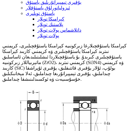
يۇقىرى تېمپېراتۇرىلىق ياستۇق
ئىزولياتورلۇق ياستۇقلار
ياستۇق توپلىرى
كېرامىكا توپلار
پلاستىك توپلار
داتلاشماس پولات توپلار
پولات توپلار
كېرامىكا ياستۇقچىلارغا زىركونىيە كېرامىكا ياستۇقچىلىرى، كرېمنىي
نىترىد كېرامىكا ياستۇقچىلىرى ۋە كرېمنىي كاربىد كېرامىكا
ياستۇقچىلىرى كىرىدۇ. بۇ ياستۇقچىلاردا ئىشلىتىلىدىغان ئاساسلىق
ماتېرىياللار زىركونىيە (ZrO2)، كرېمنىي نىترىد (Si3N4) ۋە كرېمنىي
كاربىد (SiC) بولۇپ، ئۇلار يۇقىرى قاتتىقلىق، يۇقىرى ئۇپراشقا
چىداملىق، يۇقىرى تېمپېراتۇرىغا چىداملىق، ئەلا مېخانىكىلىق
خۇسۇسىيەت ۋە ئوكسىدلىنىشقا چىداملىق.