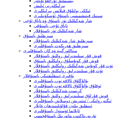
بېسىملىق تۇرالغۇ ئۆيلەر
بىرلىكلەرنى ئېلىش
ئىككى بولتلۇق فىلانس بىرلىكلىرى
سىنىك قېتىشمىسى ياستۇق ئۈسكۈنىلىرى
شار شەكىللىك تۈز ياستۇق ۋە تاياق ئۇچى
تاياق ئۇچى ياستۇقى
شار شەكىللىك تۈز ياستۇقلار
سىزىقلىق ياستۇق
سىزىقلىق شار شەكىللىك ياستۇقلار
سىزىقلىق ھەرىكەت ياستۇقلىرى
مېتاللورگىيە ۋە كان ياستۇقلىرى
قوش قۇر سىلىندىرلىق روللىق ياستۇقلار
قوش قۇر كونۇسلۇق رولىكلىق ياستۇق
تۆت قۇر كونۇس شەكىللىك رولىكلىق ياستۇقلار
تۆت قۇر سىلىندىرلىق رولىكلىق ياستۇقلار
يۇقىرى ئېنىقلىقتىكى ياستۇقلار
بۇلۇڭلۇق ئالاقە توپ ياستۇقلىرى
ئوقلۇق بۇلۇڭلۇق ئالاقە توپ ياستۇقلىرى
كرېست شەكىللىك ياستۇقلار
قوش قۇرلۇق سىلىندىرلىق روللىق ياستۇقلار
ئىگنە رولىكى / ئىتتىرىش دومىلاش ياستۇقلىرى
ئېنىقلىق بىلەن قۇلۇپلىنىدىغان غايلار
ئايلانما ئۈستەل ياستۇقلىرى
تۇربورېئاكتىپ ماتورنىڭ ياستۇقچىسى