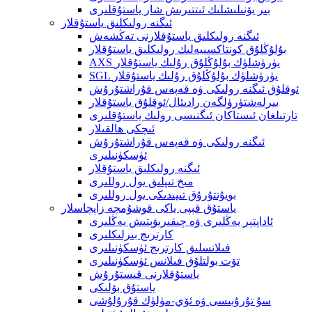
بىر يۆنىلىشلىك ئىتتىرىش شار ياستۇقلىرى
ئىگنە رولىكلىق ياستۇقلار
ئىگنە رولىكلىق ياستۇقلارنى تەڭشەش
بۇلۇڭلۇق كونتاكسىيەلىك رولىكلىق ياستۇقلار
AXS يۈرۈشلۈك بۇلۇڭلۇق رۇلىك ياستۇقلار
SGL يۈرۈشلۈك بۇلۇڭلۇق رۇلىك ياستۇقلار
ئوقلۇق ئىگنە رولىكى ۋە قەپەس قۇراشتۇرۇش
بىرلەشتۈرۈلگەن رادىئال/ئوقلۇق ياستۇقلار
تارتىلغان ئىستاكان ئىگنىسى رولىك ياستۇقلىرى
ئىچكى ھالقىلار
ئىگنە رولىكى ۋە قەپەس قۇراشتۇرۇش
ئۈسكۈنىلىرى
ئىگنە رولىكلىق ياستۇقلار
مىخ تىپلىق يول روللىرى
بويۇنتۇرۇق تىپىدىكى يول روللىرى
ياستۇق قېپى ياكى قوشۇمچە زاپچاسلار
ئاداپتېر يەڭلىرى ۋە چىقىرىۋېتىش يەڭلىرى
كارترىج بىرلىكلىرى
فىلانسلىق كارترىج ئۈسكۈنىلىرى
تۆت بولتلۇق فىلانس ئۈسكۈنىلىرى
ياستۇقلارنى قىستۇرۇش
ياستۇق بۆلىكى
سۇ تۇرۇبىسى ۋە ئۆي-مۈلۈك قۇرۇلۇشى