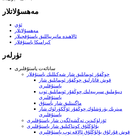
مەھسۇلاتلار
ئۆي
مەھسۇلاتلار
ئالاھىدە ماتېرىياللىق ياستۇقچىلار
كېرامىكا ياستۇقلار
تۈرلەر
سانائەت ياستۇقلىرى
چوڭقۇر ئويمانلىق شار شەكىللىك ياستۇقلار
قوش قاتارلىق چوڭقۇر ئويمانلىق شار
ياستۇقلىرى
دىيۇملىق سېرىيەلىك چوڭقۇر ئويمانلىق توپ
ياستۇقلىرى
ماگنىتلىق شار ياستۇق
مېترىك يۈرۈشلۈك چوڭقۇر ئۆڭكۈرلۈك شار
ياستۇقلىرى
ئۆزلۈكىدىن تەڭشەلگەن شار ياستۇقلىرى
بۇلۇڭلۇق كونتاكتلىق شار ياستۇقلىرى
قوش قۇرلۇق بۇلۇڭلۇق ئالاقە توپ ياستۇقلىرى