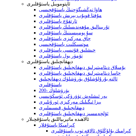
ئاپتوموبىل ياستۇقلىرى
ھاۋا تەڭشىگۈچنىڭ ياستۇقچىسى
مۇفتا قويۇپ بېرىش ياستۇقلىرى
تارتقۇچ ياستۇقلىرى
تۇربىنالىق مۇھەندىسلىك ياستۇقلىرى
سۇ پومپىسىنىڭ ياستۇقلىرى
چاق مەركىزى ياستۇقلىرى
موتسىكلىت ياستۇقچىسى
چىشلىق قۇتىسى ياستۇقلىرى
تۆمۈر يول ياستۇقلىرى
دېھقانچىلىق ياستۇقلىرى
يۇمىلاق دىئامېتىرلىق دېھقانچىلىق ياستۇقلىرى
چاسا دىئامېتىرلىق دېھقانچىلىق ياستۇقلىرى
ئالتە بۇرۇلۇشلۇق يۈرۈشلۈك دېھقانچىلىق
ياستۇقلىرى
200- يۈرۈشلۈك
يەر ئىشلەش تۈۋرۈكى ئۈسكۈنىسى
يېزا ئىگىلىك مەركىزى ئورۇنلىرى
دېھقانچىلىق قىسىملىرى
ئۆلچەمسىز دېھقانچىلىق ياستۇقلىرى
ئالاھىدە ماتېرىياللىق ياستۇقچىلار
كېرامىكا ياستۇقلار
كېرامىك بۇلۇڭلۇق ئالاقە توپ ياستۇقلىرى