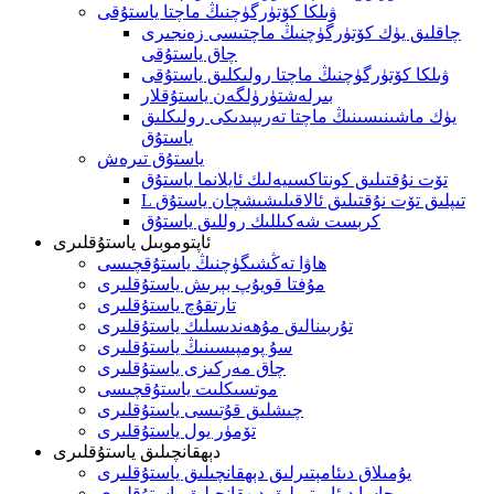
ۋىلكا كۆتۈرگۈچنىڭ ماچتا ياستۇقى
چاقلىق يۈك كۆتۈرگۈچنىڭ ماچتىسى زەنجىرى
چاق ياستۇقى
ۋىلكا كۆتۈرگۈچنىڭ ماچتا رولىكلىق ياستۇقى
بىرلەشتۈرۈلگەن ياستۇقلار
يۈك ماشىنىسىنىڭ ماچتا تەرىپىدىكى رولىكلىق
ياستۇق
ياستۇق تىرەش
تۆت نۇقتىلىق كونتاكسىيەلىك ئايلانما ياستۇق
L تىپلىق تۆت نۇقتىلىق ئالاقىلىشىشچان ياستۇق
كرېست شەكىللىك روللىق ياستۇق
ئاپتوموبىل ياستۇقلىرى
ھاۋا تەڭشىگۈچنىڭ ياستۇقچىسى
مۇفتا قويۇپ بېرىش ياستۇقلىرى
تارتقۇچ ياستۇقلىرى
تۇربىنالىق مۇھەندىسلىك ياستۇقلىرى
سۇ پومپىسىنىڭ ياستۇقلىرى
چاق مەركىزى ياستۇقلىرى
موتسىكلىت ياستۇقچىسى
چىشلىق قۇتىسى ياستۇقلىرى
تۆمۈر يول ياستۇقلىرى
دېھقانچىلىق ياستۇقلىرى
يۇمىلاق دىئامېتىرلىق دېھقانچىلىق ياستۇقلىرى
چاسا دىئامېتىرلىق دېھقانچىلىق ياستۇقلىرى