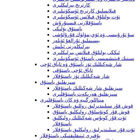
كارترىج بىرلىكلىرى
فىلانسلىق كارترىج ئۈسكۈنىلىرى
تۆت بولتلۇق فىلانس ئۈسكۈنىلىرى
ياستۇقلارنى قىستۇرۇش
ياستۇق بۆلىكى
سۇ تۇرۇبىسى ۋە ئۆي-مۈلۈك قۇرۇلۇشى
بېسىملىق تۇرالغۇ ئۆيلەر
بىرلىكلەرنى ئېلىش
ئىككى بولتلۇق فىلانس بىرلىكلىرى
سىنىك قېتىشمىسى ياستۇق ئۈسكۈنىلىرى
شار شەكىللىك تۈز ياستۇق ۋە تاياق ئۇچى
تاياق ئۇچى ياستۇقى
شار شەكىللىك تۈز ياستۇقلار
سىزىقلىق ياستۇق
سىزىقلىق شار شەكىللىك ياستۇقلار
سىزىقلىق ھەرىكەت ياستۇقلىرى
مېتاللورگىيە ۋە كان ياستۇقلىرى
قوش قۇر سىلىندىرلىق روللىق ياستۇقلار
قوش قۇر كونۇسلۇق رولىكلىق ياستۇق
تۆت قۇر كونۇس شەكىللىك رولىكلىق
ياستۇقلار
تۆت قۇر سىلىندىرلىق رولىكلىق ياستۇقلار
يۇقىرى ئېنىقلىقتىكى ياستۇقلار