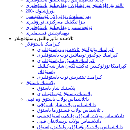
ئالتە بۇرۇلۇشلۇق يۈرۈشلۈك دېھقانچىلىق ياستۇقلىرى
200- يۈرۈشلۈك
يەر ئىشلەش تۈۋرۈكى ئۈسكۈنىسى
يېزا ئىگىلىك مەركىزى ئورۇنلىرى
ئۆلچەمسىز دېھقانچىلىق ياستۇقلىرى
دېھقانچىلىق قىسىملىرى
ئالاھىدە ماتېرىياللىق ياستۇقچىلار
كېرامىكا ياستۇقلار
كېرامىك بۇلۇڭلۇق ئالاقە توپ ياستۇقلىرى
كېرامىك چوڭقۇر ئويمانلىق توپ ياستۇقلىرى
كېرامىك قىستۇرما ياستۇقلىرى
كېرامىكا ئۆزلۈكىدىن تەڭشەلگەن شار شەكىللىك
ياستۇقلار
كېرامىك ئىتتىرىش توپ ياستۇقلىرى
پلاستىك ياستۇق
پلاستىك شار ياستۇق
پلاستىك ياستۇق ئۈسكۈنىلىرى
داتلاشماس پولات ياستۇق ۋە قېپى
داتلاشماس پولات شار ياستۇقى
داتلاشماس پولات قىستۇرما ياستۇق
داتلاشماس پولات ياستۇق بۆلىكى ياستۇقچىسى
داتلاشماس پولات پرېسلانغان قېپى
داتلاشماس پولات كونۇسلۇق رولىكلىق ياستۇق