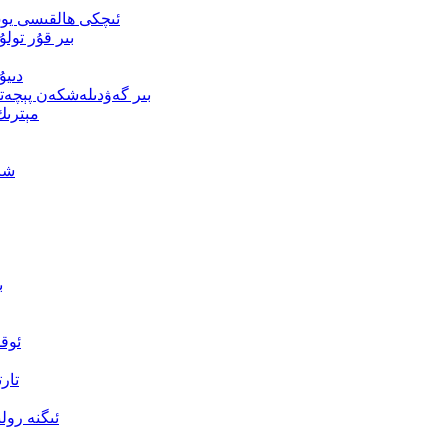
ئىچكى ھالقىسى يوق 
بىر قۇر تولۇ
دىيۇ
بىر گەۋدىلەشكەن پېچەت
مېترىك
شار
ب
ئوق
تار
ئىگنە رو