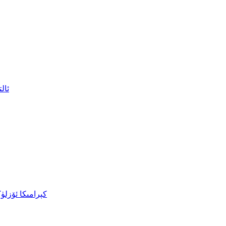
ئال
كېرامىكا ئۆزل