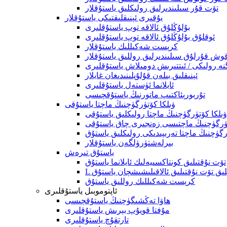
تۆت قۇر سىلىندىرلىق رولىكلىق ياستۇقلار
يۇقىرى ئېنىقلىقتىكى ياستۇقلار
بۇلۇڭلۇق ئالاقە توپ ياستۇقلىرى
ئوقلۇق بۇلۇڭلۇق ئالاقە توپ ياستۇقلىرى
كرېست شەكىللىك ياستۇقلار
وش قۇرلۇق سىلىندىرلىق روللىق ياستۇقلار
نە رولىكى / ئىتتىرىش دومىلاش ياستۇقلىرى
ئېنىقلىق بىلەن قۇلۇپلىنىدىغان غايلار
ئايلانما ئۈستەل ياستۇقلىرى
تۇربورېئاكتىپ ماتورنىڭ ياستۇقچىسى
ۋىلكا كۆتۈرگۈچنىڭ ماچتا ياستۇقى
ۋىلكا كۆتۈرگۈچنىڭ ماچتا رولىكلىق ياستۇقى
ۈرگۈچنىڭ ماچتىسى زەنجىرى چاق ياستۇقى
رگۈچنىڭ ماچتا تەرىپىدىكى رولىكلىق ياستۇق
بىرلەشتۈرۈلگەن ياستۇقلار
ياستۇق تىرەش
تۆت نۇقتىلىق كونتاكسىيەلىك ئايلانما ياستۇق
ىپلىق تۆت نۇقتىلىق ئالاقىلىشىشچان ياستۇق
كرېست شەكىللىك روللىق ياستۇق
ئاپتوموبىل ياستۇقلىرى
ھاۋا تەڭشىگۈچنىڭ ياستۇقچىسى
مۇفتا قويۇپ بېرىش ياستۇقلىرى
تارتقۇچ ياستۇقلىرى