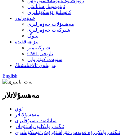
روبوت ۋە ئاپتوماتلاشتۇرۇش
ئاپتوموبىل سانائىتى
كانچىلىق ئۈسكۈنىلىرى
خەۋەرلەر
مەھسۇلات خەۋەرلىرى
شىركەت خەۋەرلىرى
بىلوگ
بىز ھەققىدە
شىركىتىمىز
CWL تارىخى
سۈپەت كونترولى
بىز بىلەن ئالاقىلىشىڭ
English
مەھسۇلاتلار
ئۆي
مەھسۇلاتلار
سانائەت ياستۇقلىرى
ئىگنە رولىكلىق ياستۇقلار
ئىگنە رولىكى ۋە قەپەس قۇراشتۇرۇش ئۈسكۈنىلىرى