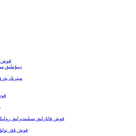
قوش قا
دىيۇملىق سې
مېترىك يۈر
قوش
ب
قوش قاتارلىق سىلىندىرلىق رولىكل
قوش قۇر تولۇق 