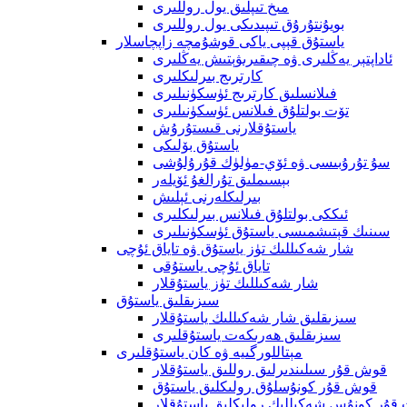
مىخ تىپلىق يول روللىرى
بويۇنتۇرۇق تىپىدىكى يول روللىرى
ياستۇق قېپى ياكى قوشۇمچە زاپچاسلار
ئاداپتېر يەڭلىرى ۋە چىقىرىۋېتىش يەڭلىرى
كارترىج بىرلىكلىرى
فىلانسلىق كارترىج ئۈسكۈنىلىرى
تۆت بولتلۇق فىلانس ئۈسكۈنىلىرى
ياستۇقلارنى قىستۇرۇش
ياستۇق بۆلىكى
سۇ تۇرۇبىسى ۋە ئۆي-مۈلۈك قۇرۇلۇشى
بېسىملىق تۇرالغۇ ئۆيلەر
بىرلىكلەرنى ئېلىش
ئىككى بولتلۇق فىلانس بىرلىكلىرى
سىنىك قېتىشمىسى ياستۇق ئۈسكۈنىلىرى
شار شەكىللىك تۈز ياستۇق ۋە تاياق ئۇچى
تاياق ئۇچى ياستۇقى
شار شەكىللىك تۈز ياستۇقلار
سىزىقلىق ياستۇق
سىزىقلىق شار شەكىللىك ياستۇقلار
سىزىقلىق ھەرىكەت ياستۇقلىرى
مېتاللورگىيە ۋە كان ياستۇقلىرى
قوش قۇر سىلىندىرلىق روللىق ياستۇقلار
قوش قۇر كونۇسلۇق رولىكلىق ياستۇق
 قۇر كونۇس شەكىللىك رولىكلىق ياستۇقلار