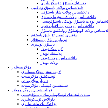
پلاستىك ياستۇق ئۈسكۈنىلىرى
داتلاشماس پولات ياستۇق ۋە قېپى
داتلاشماس پولات شار ياستۇقى
داتلاشماس پولات قىستۇرما ياستۇق
لاشماس پولات ياستۇق بۆلىكى ياستۇقچىسى
داتلاشماس پولات پرېسلانغان قېپى
لاشماس پولات كونۇسلۇق رولىكلىق ياستۇق
يۇقىرى تېمپېراتۇرىلىق ياستۇق
ئىزولياتورلۇق ياستۇقلار
ياستۇق توپلىرى
كېرامىكا توپلار
پلاستىك توپلار
داتلاشماس پولات توپلار
پولات توپلار
مۇلازىمەتلەر
لايىھەلەش مۇلازىمەتلىرى
تېخنىكىلىق مۇلازىمەت
ئامبار مۇلازىمىتى
سېتىشتىن كېيىنكى مۇلازىمەت
قوللىنىشچان پروگراممىلار
يېمەك-ئىچمەك ئۈسكۈنىلىرىنىڭ ياستۇقچىسى
داۋالاش ئۈسكۈنىلىرى
يېزا ئىگىلىك ماشىنىلىرى