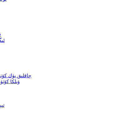
ق
ئىگ
چاقلىق يۈك كۆت
ۋىلكا كۆتۈ
L ت