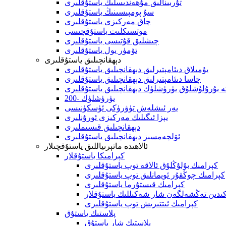
تۇربىنالىق مۇھەندىسلىك ياستۇقلىرى
سۇ پومپىسىنىڭ ياستۇقلىرى
چاق مەركىزى ياستۇقلىرى
موتسىكلىت ياستۇقچىسى
چىشلىق قۇتىسى ياستۇقلىرى
تۆمۈر يول ياستۇقلىرى
دېھقانچىلىق ياستۇقلىرى
يۇمىلاق دىئامېتىرلىق دېھقانچىلىق ياستۇقلىرى
چاسا دىئامېتىرلىق دېھقانچىلىق ياستۇقلىرى
تە بۇرۇلۇشلۇق يۈرۈشلۈك دېھقانچىلىق ياستۇقلىرى
200- يۈرۈشلۈك
يەر ئىشلەش تۈۋرۈكى ئۈسكۈنىسى
يېزا ئىگىلىك مەركىزى ئورۇنلىرى
دېھقانچىلىق قىسىملىرى
ئۆلچەمسىز دېھقانچىلىق ياستۇقلىرى
ئالاھىدە ماتېرىياللىق ياستۇقچىلار
كېرامىكا ياستۇقلار
كېرامىك بۇلۇڭلۇق ئالاقە توپ ياستۇقلىرى
كېرامىك چوڭقۇر ئويمانلىق توپ ياستۇقلىرى
كېرامىك قىستۇرما ياستۇقلىرى
ۈكىدىن تەڭشەلگەن شار شەكىللىك ياستۇقلار
كېرامىك ئىتتىرىش توپ ياستۇقلىرى
پلاستىك ياستۇق
پلاستىك شار ياستۇق