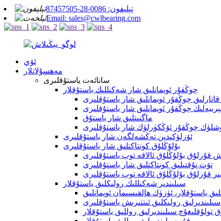
تېلېفون: 0086-28-87457505
Email: sales@cwlbearing.com
ئۆي
مەھسۇلاتلار
سانائەت ياستۇقلىرى
چوڭقۇر ئويمانلىق شار شەكىللىك ياستۇقلار
تارلىق چوڭقۇر ئويمانلىق شار ياستۇقلىرى
رىيەلىك چوڭقۇر ئويمانلىق شار ياستۇقلىرى
ماگنىتلىق شار ياستۇق
ۈشلۈك چوڭقۇر ئۆڭكۈرلۈك شار ياستۇقلىرى
ئۆزلۈكىدىن تەڭشەلگەن شار ياستۇقلىرى
بۇلۇڭلۇق كونتاكتلىق شار ياستۇقلىرى
 قۇرلۇق بۇلۇڭلۇق ئالاقە توپ ياستۇقلىرى
تۆت نۇقتىلىق كونتاكتلىق شار ياستۇقلىرى
ىر قۇرلۇق بۇلۇڭلۇق ئالاقە توپ ياستۇقلىرى
سىلىندىر شەكىللىك رولىكلىق ياستۇقلار
ىق ياستۇقلار، ئۈزۈك ھالقىسىمان ئويمانلىق
سىلىندىرلىق رولىكلىق ئىتتىرىش ياستۇقلىرى
تولۇقلىغۇچ سىلىندىرلىق روللىق ياستۇقلار
بىر قۇر سىلىندىرلىق روللىق ياستۇقلار