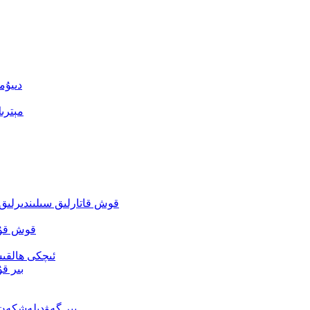
دىيۇم
مېترى
قوش قاتارلىق سىلىندىرلىق 
قوش قۇر 
ئىچكى ھالقىس
بىر قۇ
بىر گەۋدىلەشكەن