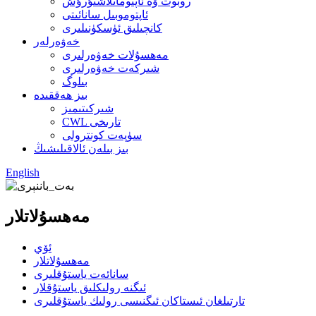
روبوت ۋە ئاپتوماتلاشتۇرۇش
ئاپتوموبىل سانائىتى
كانچىلىق ئۈسكۈنىلىرى
خەۋەرلەر
مەھسۇلات خەۋەرلىرى
شىركەت خەۋەرلىرى
بىلوگ
بىز ھەققىدە
شىركىتىمىز
CWL تارىخى
سۈپەت كونترولى
بىز بىلەن ئالاقىلىشىڭ
English
مەھسۇلاتلار
ئۆي
مەھسۇلاتلار
سانائەت ياستۇقلىرى
ئىگنە رولىكلىق ياستۇقلار
تارتىلغان ئىستاكان ئىگنىسى رولىك ياستۇقلىرى