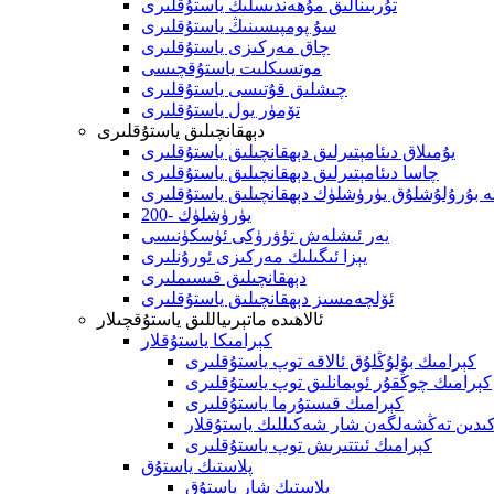
تۇربىنالىق مۇھەندىسلىك ياستۇقلىرى
سۇ پومپىسىنىڭ ياستۇقلىرى
چاق مەركىزى ياستۇقلىرى
موتسىكلىت ياستۇقچىسى
چىشلىق قۇتىسى ياستۇقلىرى
تۆمۈر يول ياستۇقلىرى
دېھقانچىلىق ياستۇقلىرى
يۇمىلاق دىئامېتىرلىق دېھقانچىلىق ياستۇقلىرى
چاسا دىئامېتىرلىق دېھقانچىلىق ياستۇقلىرى
تە بۇرۇلۇشلۇق يۈرۈشلۈك دېھقانچىلىق ياستۇقلىرى
200- يۈرۈشلۈك
يەر ئىشلەش تۈۋرۈكى ئۈسكۈنىسى
يېزا ئىگىلىك مەركىزى ئورۇنلىرى
دېھقانچىلىق قىسىملىرى
ئۆلچەمسىز دېھقانچىلىق ياستۇقلىرى
ئالاھىدە ماتېرىياللىق ياستۇقچىلار
كېرامىكا ياستۇقلار
كېرامىك بۇلۇڭلۇق ئالاقە توپ ياستۇقلىرى
كېرامىك چوڭقۇر ئويمانلىق توپ ياستۇقلىرى
كېرامىك قىستۇرما ياستۇقلىرى
ۈكىدىن تەڭشەلگەن شار شەكىللىك ياستۇقلار
كېرامىك ئىتتىرىش توپ ياستۇقلىرى
پلاستىك ياستۇق
پلاستىك شار ياستۇق