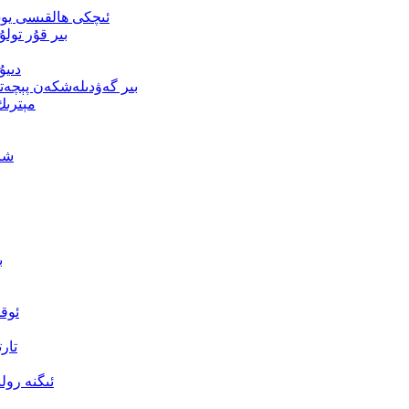
ئىچكى ھالقىسى يوق 
بىر قۇر تولۇ
دىيۇ
بىر گەۋدىلەشكەن پېچەت
مېترىك
شار
ب
ئوق
تار
ئىگنە رو