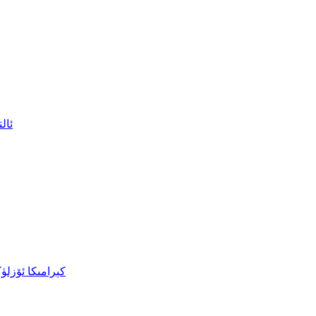
ئال
كېرامىكا ئۆزل