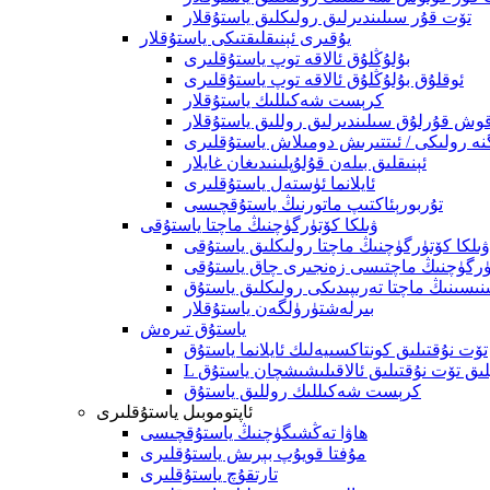
تۆت قۇر سىلىندىرلىق رولىكلىق ياستۇقلار
يۇقىرى ئېنىقلىقتىكى ياستۇقلار
بۇلۇڭلۇق ئالاقە توپ ياستۇقلىرى
ئوقلۇق بۇلۇڭلۇق ئالاقە توپ ياستۇقلىرى
كرېست شەكىللىك ياستۇقلار
وش قۇرلۇق سىلىندىرلىق روللىق ياستۇقلار
نە رولىكى / ئىتتىرىش دومىلاش ياستۇقلىرى
ئېنىقلىق بىلەن قۇلۇپلىنىدىغان غايلار
ئايلانما ئۈستەل ياستۇقلىرى
تۇربورېئاكتىپ ماتورنىڭ ياستۇقچىسى
ۋىلكا كۆتۈرگۈچنىڭ ماچتا ياستۇقى
ۋىلكا كۆتۈرگۈچنىڭ ماچتا رولىكلىق ياستۇقى
ۈرگۈچنىڭ ماچتىسى زەنجىرى چاق ياستۇقى
ىسىنىڭ ماچتا تەرىپىدىكى رولىكلىق ياستۇق
بىرلەشتۈرۈلگەن ياستۇقلار
ياستۇق تىرەش
تۆت نۇقتىلىق كونتاكسىيەلىك ئايلانما ياستۇق
ىپلىق تۆت نۇقتىلىق ئالاقىلىشىشچان ياستۇق
كرېست شەكىللىك روللىق ياستۇق
ئاپتوموبىل ياستۇقلىرى
ھاۋا تەڭشىگۈچنىڭ ياستۇقچىسى
مۇفتا قويۇپ بېرىش ياستۇقلىرى
تارتقۇچ ياستۇقلىرى