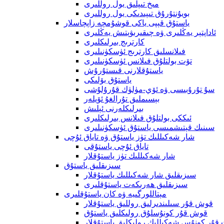
مىخ تىپلىق يول روللىرى
بويۇنتۇرۇق تىپىدىكى يول روللىرى
ياستۇق قېپى ياكى قوشۇمچە زاپچاسلار
ئاداپتېر يەڭلىرى ۋە چىقىرىۋېتىش يەڭلىرى
كارترىج بىرلىكلىرى
فىلانسلىق كارترىج ئۈسكۈنىلىرى
تۆت بولتلۇق فىلانس ئۈسكۈنىلىرى
ياستۇقلارنى قىستۇرۇش
ياستۇق بۆلىكى
سۇ تۇرۇبىسى ۋە ئۆي-مۈلۈك قۇرۇلۇشى
بېسىملىق تۇرالغۇ ئۆيلەر
بىرلىكلەرنى ئېلىش
ئىككى بولتلۇق فىلانس بىرلىكلىرى
سىنىك قېتىشمىسى ياستۇق ئۈسكۈنىلىرى
شار شەكىللىك تۈز ياستۇق ۋە تاياق ئۇچى
تاياق ئۇچى ياستۇقى
شار شەكىللىك تۈز ياستۇقلار
سىزىقلىق ياستۇق
سىزىقلىق شار شەكىللىك ياستۇقلار
سىزىقلىق ھەرىكەت ياستۇقلىرى
مېتاللورگىيە ۋە كان ياستۇقلىرى
قوش قۇر سىلىندىرلىق روللىق ياستۇقلار
قوش قۇر كونۇسلۇق رولىكلىق ياستۇق
 قۇر كونۇس شەكىللىك رولىكلىق ياستۇقلار