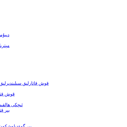
دىيۇم
مېترى
قوش قاتارلىق سىلىندىرلىق 
قوش قۇر 
ئىچكى ھالقىس
بىر قۇ
بىر گەۋدىلەشكەن