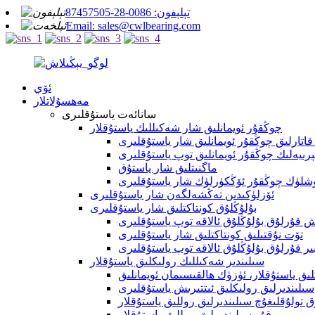
تېلېفون: 0086-28-87457505
Email: sales@cwlbearing.com
ئۆي
مەھسۇلاتلار
سانائەت ياستۇقلىرى
چوڭقۇر ئويمانلىق شار شەكىللىك ياستۇقلار
تارلىق چوڭقۇر ئويمانلىق شار ياستۇقلىرى
رىيەلىك چوڭقۇر ئويمانلىق توپ ياستۇقلىرى
ماگنىتلىق شار ياستۇق
ۈشلۈك چوڭقۇر ئۆڭكۈرلۈك شار ياستۇقلىرى
ئۆزلۈكىدىن تەڭشەلگەن شار ياستۇقلىرى
بۇلۇڭلۇق كونتاكتلىق شار ياستۇقلىرى
 قۇرلۇق بۇلۇڭلۇق ئالاقە توپ ياستۇقلىرى
تۆت نۇقتىلىق كونتاكتلىق شار ياستۇقلىرى
ىر قۇرلۇق بۇلۇڭلۇق ئالاقە توپ ياستۇقلىرى
سىلىندىر شەكىللىك رولىكلىق ياستۇقلار
ىق ياستۇقلار، ئۈزۈك ھالقىسىمان ئويمانلىق
سىلىندىرلىق رولىكلىق ئىتتىرىش ياستۇقلىرى
تولۇقلىغۇچ سىلىندىرلىق روللىق ياستۇقلار
بىر قۇر سىلىندىرلىق روللىق ياستۇقلار