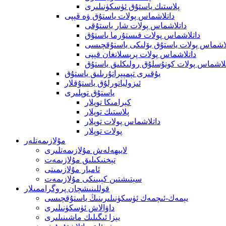
پلاستىك ياستۇق ئۈسكۈنىلىرى
داتلاشماس پولات ياستۇق ۋە قېپى
داتلاشماس پولات شار ياستۇقى
داتلاشماس پولات قىستۇرما ياستۇق
لاشماس پولات ياستۇق بۆلىكى ياستۇقچىسى
داتلاشماس پولات پرېسلانغان قېپى
لاشماس پولات كونۇسلۇق رولىكلىق ياستۇق
يۇقىرى تېمپېراتۇرىلىق ياستۇق
ئىزولياتورلۇق ياستۇقلار
ياستۇق توپلىرى
كېرامىكا توپلار
پلاستىك توپلار
داتلاشماس پولات توپلار
پولات توپلار
مۇلازىمەتلەر
لايىھەلەش مۇلازىمەتلىرى
تېخنىكىلىق مۇلازىمەت
ئامبار مۇلازىمىتى
سېتىشتىن كېيىنكى مۇلازىمەت
قوللىنىشچان پروگراممىلار
يېمەك-ئىچمەك ئۈسكۈنىلىرىنىڭ ياستۇقچىسى
داۋالاش ئۈسكۈنىلىرى
يېزا ئىگىلىك ماشىنىلىرى