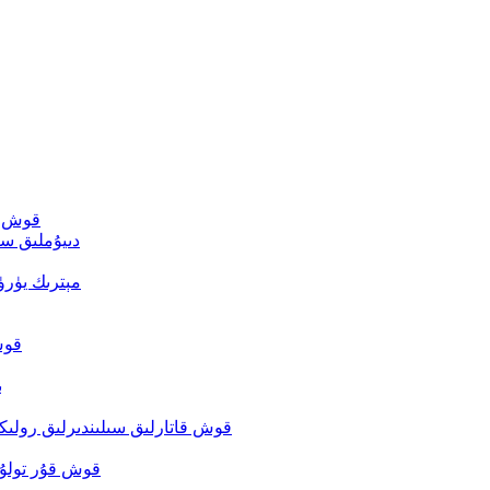
قوش قا
دىيۇملىق سې
مېترىك يۈر
قوش
ب
قوش قاتارلىق سىلىندىرلىق رولىكل
قوش قۇر تولۇق 