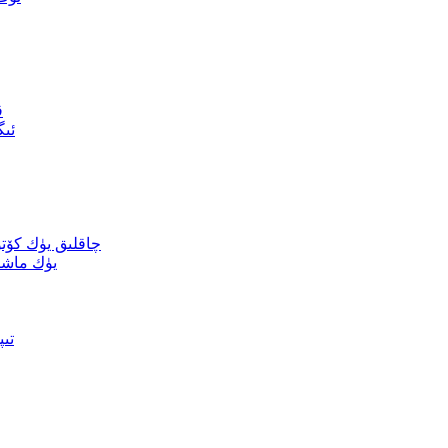
ق
ئىگ
چاقلىق يۈك كۆت
يۈك ماشىن
L ت