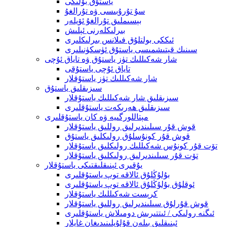
ياستۇق بۆلىكى
سۇ تۇرۇبىسى ۋە تۇرالغۇ
بېسىملىق تۇرالغۇ ئۆيلەر
بىرلىكلەرنى ئېلىش
ئىككى بولتلۇق فىلانس بىرلىكلىرى
سىنىك قېتىشمىسى ياستۇق ئۈسكۈنىلىرى
شار شەكىللىك تۈز ياستۇق ۋە تاياق ئۇچى
تاياق ئۇچى ياستۇقى
شار شەكىللىك تۈز ياستۇقلار
سىزىقلىق ياستۇق
سىزىقلىق شار شەكىللىك ياستۇقلار
سىزىقلىق ھەرىكەت ياستۇقلىرى
مېتاللورگىيە ۋە كان ياستۇقلىرى
قوش قۇر سىلىندىرلىق روللىق ياستۇقلار
قوش قۇر كونۇسلۇق رولىكلىق ياستۇق
تۆت قۇر كونۇس شەكىللىك رولىكلىق ياستۇقلار
تۆت قۇر سىلىندىرلىق رولىكلىق ياستۇقلار
يۇقىرى ئېنىقلىقتىكى ياستۇقلار
بۇلۇڭلۇق ئالاقە توپ ياستۇقلىرى
ئوقلۇق بۇلۇڭلۇق ئالاقە توپ ياستۇقلىرى
كرېست شەكىللىك ياستۇقلار
قوش قۇرلۇق سىلىندىرلىق روللىق ياستۇقلار
ئىگنە رولىكى / ئىتتىرىش دومىلاش ياستۇقلىرى
ئېنىقلىق بىلەن قۇلۇپلىنىدىغان غايلار