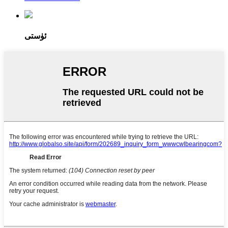
ئۈستى