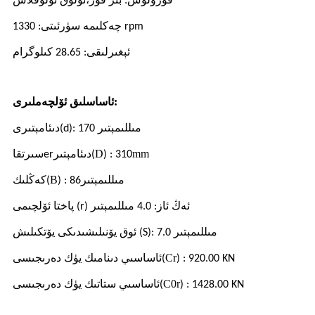
قۇرۇلۇش: بىر قۇر،
تولۇق تولۇقلاش
چەكلىمە سۈرئىتى: 1330 rpm
ئېغىرلىقى: 28.65 كىلوگرام
ئۆلچەملىرى:
ئاساسلىق
دىئامېتىرى
(d): 170 مىللىمېتىر
mm
D
دىئامېتىر
سىرتقا
er
(
) : 310
مىللىمېتىر
B
كەڭلىك
(
) : 86
پاختا ئۆلچىمى (r) ئەڭ ئاز: 4.0 مىللىمېتىر
ئوق يۆنىلىشىدىكى يۆتكىلىش (S): 7.0 مىللىمېتىر
Cr
ئاساسىي دىنامىك يۈك دەرىجىسى
(
) : 920.00 KN
C0r
ئاساسىي ستاتىك يۈك دەرىجىسى
(
) : 1428.00 KN