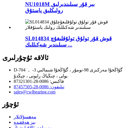
NU1018M بىر قۇر سىلىندىرلىق
رولىكلىق ياستۇق
SL014834 قوش قۇر تولۇق تولۇقلىغۇچ
سىلىندىر شەكىللىك ...
ئالاقە ئۇچۇرلىرى
D-704 ， گۇاڭخۇا مەركىزى 98-نومۇر ، گۇاڭخۇا شىمالىي 3-
يولى ، چىڭياڭ رايونى ، چېڭدۇ
فاكىس: 0086-28-87321301
تېلېفون: 0086-28-87457505
sales@cwlbearing.com
ئۇچۇر
مەھسۇلاتلار
بىز ھەققىدە
بىز بىلەن ئالاقىلىشىڭ