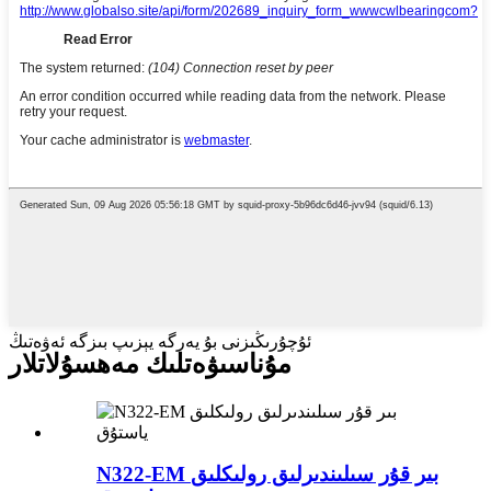
ئۇچۇرىڭىزنى بۇ يەرگە يېزىپ بىزگە ئەۋەتىڭ
مۇناسىۋەتلىك مەھسۇلاتلار
N322-EM بىر قۇر سىلىندىرلىق رولىكلىق