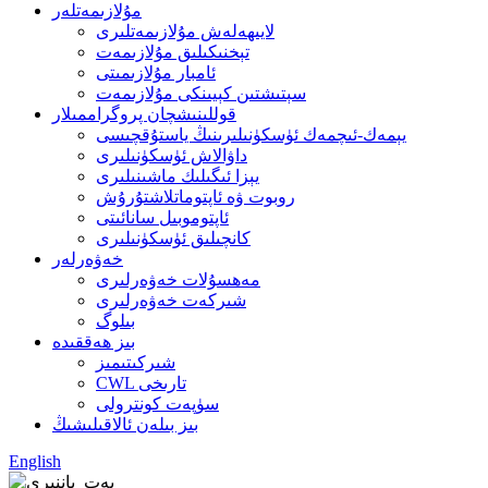
مۇلازىمەتلەر
لايىھەلەش مۇلازىمەتلىرى
تېخنىكىلىق مۇلازىمەت
ئامبار مۇلازىمىتى
سېتىشتىن كېيىنكى مۇلازىمەت
قوللىنىشچان پروگراممىلار
يېمەك-ئىچمەك ئۈسكۈنىلىرىنىڭ ياستۇقچىسى
داۋالاش ئۈسكۈنىلىرى
يېزا ئىگىلىك ماشىنىلىرى
روبوت ۋە ئاپتوماتلاشتۇرۇش
ئاپتوموبىل سانائىتى
كانچىلىق ئۈسكۈنىلىرى
خەۋەرلەر
مەھسۇلات خەۋەرلىرى
شىركەت خەۋەرلىرى
بىلوگ
بىز ھەققىدە
شىركىتىمىز
CWL تارىخى
سۈپەت كونترولى
بىز بىلەن ئالاقىلىشىڭ
English