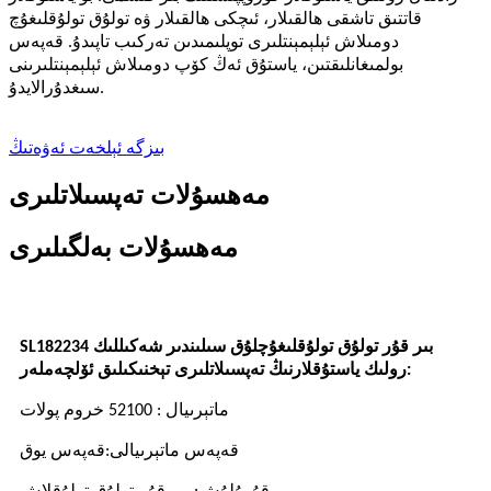
قاتتىق تاشقى ھالقىلار، ئىچكى ھالقىلار ۋە تولۇق تولۇقلىغۇچ
دومىلاش ئېلېمېنتلىرى توپلىمىدىن تەركىب تاپىدۇ. قەپەس
بولمىغانلىقتىن، ياستۇق ئەڭ كۆپ دومىلاش ئېلېمېنتلىرىنى
سىغدۇرالايدۇ.
بىزگە ئېلخەت ئەۋەتىڭ
مەھسۇلات تەپسىلاتلىرى
مەھسۇلات بەلگىلىرى
SL182234 بىر قۇر تولۇق تولۇقلىغۇچلۇق سىلىندىر شەكىللىك
:
رولىك ياستۇقلارنىڭ تەپسىلاتلىرى
تېخنىكىلىق ئۆلچەملەر
ماتېرىيال
: 52100 خروم پولات
قەپەس ماتېرىيالى
قەپەس يوق
: