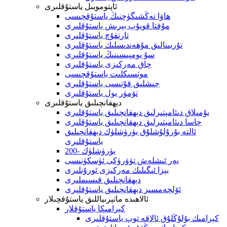
ئاپتوموبىل ياستۇقلىرى
ھاۋا تەڭشىگۈچنىڭ ياستۇقچىسى
مۇفتا قويۇپ بېرىش ياستۇقلىرى
تارتقۇچ ياستۇقلىرى
تۇربىنالىق مۇھەندىسلىك ياستۇقلىرى
سۇ پومپىسىنىڭ ياستۇقلىرى
چاق مەركىزى ياستۇقلىرى
موتسىكلىت ياستۇقچىسى
چىشلىق قۇتىسى ياستۇقلىرى
تۆمۈر يول ياستۇقلىرى
دېھقانچىلىق ياستۇقلىرى
يۇمىلاق دىئامېتىرلىق دېھقانچىلىق ياستۇقلىرى
چاسا دىئامېتىرلىق دېھقانچىلىق ياستۇقلىرى
ئالتە بۇرۇلۇشلۇق يۈرۈشلۈك دېھقانچىلىق
ياستۇقلىرى
200- يۈرۈشلۈك
يەر ئىشلەش تۈۋرۈكى ئۈسكۈنىسى
يېزا ئىگىلىك مەركىزى ئورۇنلىرى
دېھقانچىلىق قىسىملىرى
ئۆلچەمسىز دېھقانچىلىق ياستۇقلىرى
ئالاھىدە ماتېرىياللىق ياستۇقچىلار
كېرامىكا ياستۇقلار
كېرامىك بۇلۇڭلۇق ئالاقە توپ ياستۇقلىرى