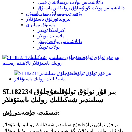
داتلاشماس پولات پرېسلانغان قېپى
داتلاشماس پولات كونۇسلۇق رولىكلىق ياستۇق
يۇقىرى تېمپېراتۇرىلىق ياستۇق
ئىزولياتورلۇق ياستۇقلار
ياستۇق توپلىرى
كېرامىكا توپلار
پلاستىك توپلار
داتلاشماس پولات توپلار
پولات توپلار
SL182234 بىر قۇر تولۇق تولۇقلىغۇچلۇق
سىلىندىر شەكىللىك رولىك ياستۇقلار
قىسقىچە چۈشەندۈرۈش:
بىر قۇر تولۇق تولۇقلىغۇچ سىلىندىر شەكىللىك روللىق ياستۇقلار
رادىئال روللىق ياستۇقلار گۇرۇپپىسىنىڭ بىر قىسمى. بۇ ياستۇقلار