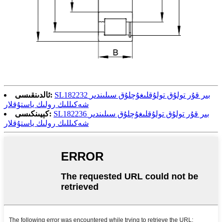
SL182232 بىر قۇر تولۇق تولۇقلىغۇچلۇق سىلىندىر
ئالدىنقىسى:
شەكىللىك رولىك ياستۇقلار
SL182236 بىر قۇر تولۇق تولۇقلىغۇچلۇق سىلىندىر
كېيىنكىسى:
شەكىللىك رولىك ياستۇقلار