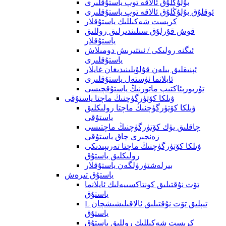
بۇلۇڭلۇق ئالاقە توپ ياستۇقلىرى
ئوقلۇق بۇلۇڭلۇق ئالاقە توپ ياستۇقلىرى
كرېست شەكىللىك ياستۇقلار
قوش قۇرلۇق سىلىندىرلىق روللىق
ياستۇقلار
ئىگنە رولىكى / ئىتتىرىش دومىلاش
ياستۇقلىرى
ئېنىقلىق بىلەن قۇلۇپلىنىدىغان غايلار
ئايلانما ئۈستەل ياستۇقلىرى
تۇربورېئاكتىپ ماتورنىڭ ياستۇقچىسى
ۋىلكا كۆتۈرگۈچنىڭ ماچتا ياستۇقى
ۋىلكا كۆتۈرگۈچنىڭ ماچتا رولىكلىق
ياستۇقى
چاقلىق يۈك كۆتۈرگۈچنىڭ ماچتىسى
زەنجىرى چاق ياستۇقى
ۋىلكا كۆتۈرگۈچنىڭ ماچتا تەرىپىدىكى
رولىكلىق ياستۇق
بىرلەشتۈرۈلگەن ياستۇقلار
ياستۇق تىرەش
تۆت نۇقتىلىق كونتاكسىيەلىك ئايلانما
ياستۇق
L تىپلىق تۆت نۇقتىلىق ئالاقىلىشىشچان
ياستۇق
كرېست شەكىللىك روللىق ياستۇق