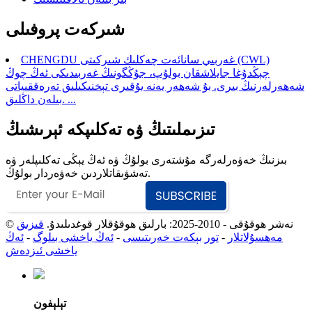
شىركەت پروفىلى
CHENGDU غەربىي سانائەت چەكلىك شىركىتى (CWL)
چېڭدۇغا جايلاشقان بولۇپ، جۇڭگونىڭ غەربىدىكى ئەڭ چوڭ
شەھەرلەرنىڭ بىرى. بۇ شەھەر يەنە يۇقىرى تېخنىكىلىق تەرەققىياتى
بىلەن داڭلىق. ...
تىزىملىتىڭ ۋە تەكلىپكە ئېرىشىڭ
بىزنىڭ خەۋەرلەرگە مۇشتەرى بولۇڭ ۋە ئەڭ يېڭى تەكلىپلەر ۋە
تەشۋىقاتلاردىن خەۋەردار بولۇڭ.
© نەشر ھوقۇقى - 2010-2025: بارلىق ھوقۇقلار قوغدىلىدۇ.
قىزىق
مەھسۇلاتلار
-
تور بېكەت خەرىتىسى
-
ئەڭ ياخشى بىلوگ
-
ئەڭ
ياخشى ئىزدەش
تېلېفون