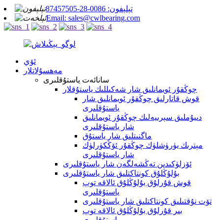
تېلېفون: 0086-28-87457505
Email: sales@cwlbearing.com
ئۆي
مەھسۇلاتلار
سانائەت ياستۇقلىرى
چوڭقۇر ئويمانلىق شار شەكىللىك ياستۇقلار
قوش قاتارلىق چوڭقۇر ئويمانلىق شار
ياستۇقلىرى
دىيۇملىق سېرىيەلىك چوڭقۇر ئويمانلىق
شار ياستۇقلىرى
ماگنىتلىق شار ياستۇق
مېترىك يۈرۈشلۈك چوڭقۇر ئۆڭكۈرلۈك
شار ياستۇقلىرى
ئۆزلۈكىدىن تەڭشەلگەن شار ياستۇقلىرى
بۇلۇڭلۇق كونتاكتلىق شار ياستۇقلىرى
قوش قۇرلۇق بۇلۇڭلۇق ئالاقە توپ
ياستۇقلىرى
تۆت نۇقتىلىق كونتاكتلىق شار ياستۇقلىرى
بىر قۇرلۇق بۇلۇڭلۇق ئالاقە توپ
ياستۇقلىرى