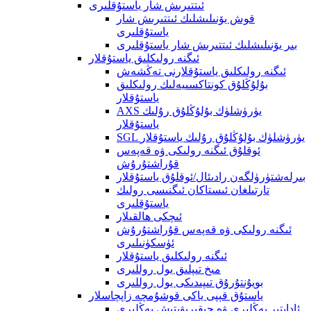
ئىتتىرىش شار ياستۇقلىرى
قوش يۆنىلىشلىك ئىتتىرىش شار
ياستۇقلىرى
بىر يۆنىلىشلىك ئىتتىرىش شار ياستۇقلىرى
ئىگنە رولىكلىق ياستۇقلار
ئىگنە رولىكلىق ياستۇقلارنى تەڭشەش
بۇلۇڭلۇق كونتاكسىيەلىك رولىكلىق
ياستۇقلار
AXS يۈرۈشلۈك بۇلۇڭلۇق رۇلىك
ياستۇقلار
SGL يۈرۈشلۈك بۇلۇڭلۇق رۇلىك ياستۇقلار
ئوقلۇق ئىگنە رولىكى ۋە قەپەس
قۇراشتۇرۇش
بىرلەشتۈرۈلگەن رادىئال/ئوقلۇق ياستۇقلار
تارتىلغان ئىستاكان ئىگنىسى رولىك
ياستۇقلىرى
ئىچكى ھالقىلار
ئىگنە رولىكى ۋە قەپەس قۇراشتۇرۇش
ئۈسكۈنىلىرى
ئىگنە رولىكلىق ياستۇقلار
مىخ تىپلىق يول روللىرى
بويۇنتۇرۇق تىپىدىكى يول روللىرى
ياستۇق قېپى ياكى قوشۇمچە زاپچاسلار
ئاداپتېر يەڭلىرى ۋە چىقىرىۋېتىش يەڭلىرى