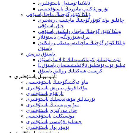
ئايلانما ئۈستەل ياستۇقلىرى
تۇربورېئاكتىپ ماتورنىڭ ياستۇقچىسى
ۋىلكا كۆتۈرگۈچنىڭ ماچتا ياستۇقى
چاقلىق يۈك كۆتۈرگۈچنىڭ ماچتىسى زەنجىرى
چاق ياستۇقى
ۋىلكا كۆتۈرگۈچنىڭ ماچتا رولىكلىق ياستۇقى
بىرلەشتۈرۈلگەن ياستۇقلار
ۋىلكا كۆتۈرگۈچنىڭ ماچتا تەرىپىدىكى رولىكلىق
ياستۇق
ياستۇق تىرەش
تۆت نۇقتىلىق كونتاكسىيەلىك ئايلانما ياستۇق
L تىپلىق تۆت نۇقتىلىق ئالاقىلىشىشچان ياستۇق
كرېست شەكىللىك روللىق ياستۇق
ئاپتوموبىل ياستۇقلىرى
ھاۋا تەڭشىگۈچنىڭ ياستۇقچىسى
مۇفتا قويۇپ بېرىش ياستۇقلىرى
تارتقۇچ ياستۇقلىرى
تۇربىنالىق مۇھەندىسلىك ياستۇقلىرى
سۇ پومپىسىنىڭ ياستۇقلىرى
چاق مەركىزى ياستۇقلىرى
موتسىكلىت ياستۇقچىسى
چىشلىق قۇتىسى ياستۇقلىرى
تۆمۈر يول ياستۇقلىرى
دېھقانچىلىق ياستۇقلىرى