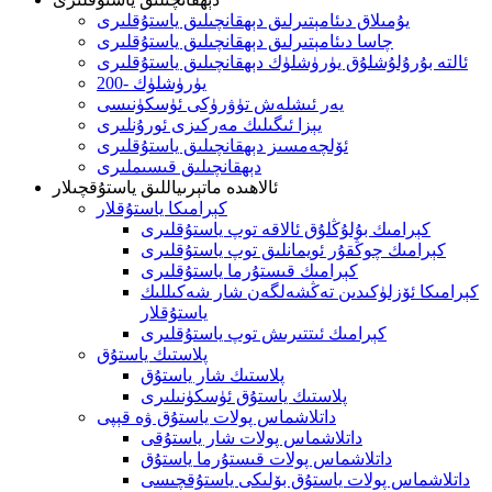
يۇمىلاق دىئامېتىرلىق دېھقانچىلىق ياستۇقلىرى
چاسا دىئامېتىرلىق دېھقانچىلىق ياستۇقلىرى
ئالتە بۇرۇلۇشلۇق يۈرۈشلۈك دېھقانچىلىق ياستۇقلىرى
200- يۈرۈشلۈك
يەر ئىشلەش تۈۋرۈكى ئۈسكۈنىسى
يېزا ئىگىلىك مەركىزى ئورۇنلىرى
ئۆلچەمسىز دېھقانچىلىق ياستۇقلىرى
دېھقانچىلىق قىسىملىرى
ئالاھىدە ماتېرىياللىق ياستۇقچىلار
كېرامىكا ياستۇقلار
كېرامىك بۇلۇڭلۇق ئالاقە توپ ياستۇقلىرى
كېرامىك چوڭقۇر ئويمانلىق توپ ياستۇقلىرى
كېرامىك قىستۇرما ياستۇقلىرى
كېرامىكا ئۆزلۈكىدىن تەڭشەلگەن شار شەكىللىك
ياستۇقلار
كېرامىك ئىتتىرىش توپ ياستۇقلىرى
پلاستىك ياستۇق
پلاستىك شار ياستۇق
پلاستىك ياستۇق ئۈسكۈنىلىرى
داتلاشماس پولات ياستۇق ۋە قېپى
داتلاشماس پولات شار ياستۇقى
داتلاشماس پولات قىستۇرما ياستۇق
داتلاشماس پولات ياستۇق بۆلىكى ياستۇقچىسى