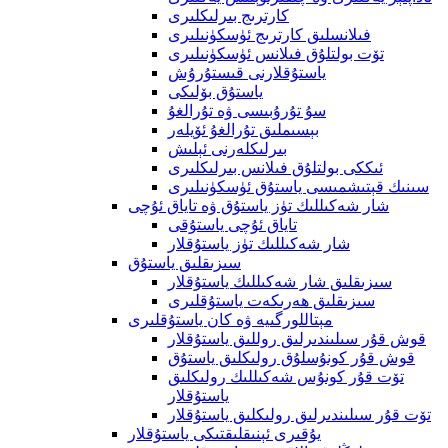
كارترىج بىرلىكلىرى
فىلانسلىق كارترىج ئۈسكۈنىلىرى
تۆت بولتلۇق فىلانس ئۈسكۈنىلىرى
ياستۇقلارنى قىستۇرۇش
ياستۇق بۆلىكى
سۇ تۇرۇبىسى ۋە تۇرالغۇ
بېسىملىق تۇرالغۇ ئۆيلەر
بىرلىكلەرنى ئېلىش
ئىككى بولتلۇق فىلانس بىرلىكلىرى
سىنىك قېتىشمىسى ياستۇق ئۈسكۈنىلىرى
شار شەكىللىك تۈز ياستۇق ۋە تاياق ئۇچى
تاياق ئۇچى ياستۇقى
شار شەكىللىك تۈز ياستۇقلار
سىزىقلىق ياستۇق
سىزىقلىق شار شەكىللىك ياستۇقلار
سىزىقلىق ھەرىكەت ياستۇقلىرى
مېتاللورگىيە ۋە كان ياستۇقلىرى
قوش قۇر سىلىندىرلىق روللىق ياستۇقلار
قوش قۇر كونۇسلۇق رولىكلىق ياستۇق
تۆت قۇر كونۇس شەكىللىك رولىكلىق
ياستۇقلار
تۆت قۇر سىلىندىرلىق رولىكلىق ياستۇقلار
يۇقىرى ئېنىقلىقتىكى ياستۇقلار