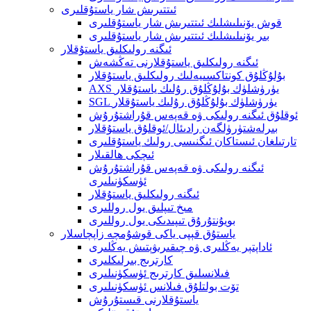
ئىتتىرىش شار ياستۇقلىرى
قوش يۆنىلىشلىك ئىتتىرىش شار ياستۇقلىرى
بىر يۆنىلىشلىك ئىتتىرىش شار ياستۇقلىرى
ئىگنە رولىكلىق ياستۇقلار
ئىگنە رولىكلىق ياستۇقلارنى تەڭشەش
بۇلۇڭلۇق كونتاكسىيەلىك رولىكلىق ياستۇقلار
AXS يۈرۈشلۈك بۇلۇڭلۇق رۇلىك ياستۇقلار
SGL يۈرۈشلۈك بۇلۇڭلۇق رۇلىك ياستۇقلار
ئوقلۇق ئىگنە رولىكى ۋە قەپەس قۇراشتۇرۇش
بىرلەشتۈرۈلگەن رادىئال/ئوقلۇق ياستۇقلار
تارتىلغان ئىستاكان ئىگنىسى رولىك ياستۇقلىرى
ئىچكى ھالقىلار
ئىگنە رولىكى ۋە قەپەس قۇراشتۇرۇش
ئۈسكۈنىلىرى
ئىگنە رولىكلىق ياستۇقلار
مىخ تىپلىق يول روللىرى
بويۇنتۇرۇق تىپىدىكى يول روللىرى
ياستۇق قېپى ياكى قوشۇمچە زاپچاسلار
ئاداپتېر يەڭلىرى ۋە چىقىرىۋېتىش يەڭلىرى
كارترىج بىرلىكلىرى
فىلانسلىق كارترىج ئۈسكۈنىلىرى
تۆت بولتلۇق فىلانس ئۈسكۈنىلىرى
ياستۇقلارنى قىستۇرۇش