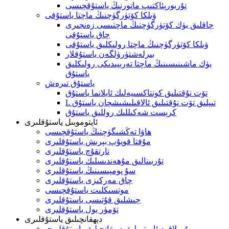
تۇربورېئاكتىپ ماتورنىڭ ياستۇقچىسى
ۋىلكا كۆتۈرگۈچنىڭ ماچتا ياستۇقى
چاقلىق يۈك كۆتۈرگۈچنىڭ ماچتىسى زەنجىرى
چاق ياستۇقى
ۋىلكا كۆتۈرگۈچنىڭ ماچتا رولىكلىق ياستۇقى
بىرلەشتۈرۈلگەن ياستۇقلار
يۈك ماشىنىسىنىڭ ماچتا تەرىپىدىكى رولىكلىق
ياستۇق
ياستۇق تىرەش
تۆت نۇقتىلىق كونتاكسىيەلىك ئايلانما ياستۇق
L تىپلىق تۆت نۇقتىلىق ئالاقىلىشىشچان ياستۇق
كرېست شەكىللىك روللىق ياستۇق
ئاپتوموبىل ياستۇقلىرى
ھاۋا تەڭشىگۈچنىڭ ياستۇقچىسى
مۇفتا قويۇپ بېرىش ياستۇقلىرى
تارتقۇچ ياستۇقلىرى
تۇربىنالىق مۇھەندىسلىك ياستۇقلىرى
سۇ پومپىسىنىڭ ياستۇقلىرى
چاق مەركىزى ياستۇقلىرى
موتسىكلىت ياستۇقچىسى
چىشلىق قۇتىسى ياستۇقلىرى
تۆمۈر يول ياستۇقلىرى
دېھقانچىلىق ياستۇقلىرى
يۇمىلاق دىئامېتىرلىق دېھقانچىلىق ياستۇقلىرى