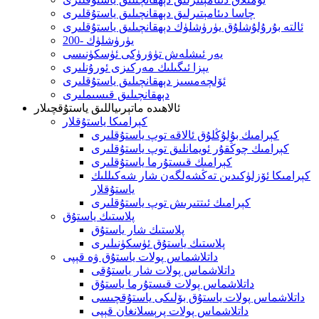
چاسا دىئامېتىرلىق دېھقانچىلىق ياستۇقلىرى
ئالتە بۇرۇلۇشلۇق يۈرۈشلۈك دېھقانچىلىق ياستۇقلىرى
200- يۈرۈشلۈك
يەر ئىشلەش تۈۋرۈكى ئۈسكۈنىسى
يېزا ئىگىلىك مەركىزى ئورۇنلىرى
ئۆلچەمسىز دېھقانچىلىق ياستۇقلىرى
دېھقانچىلىق قىسىملىرى
ئالاھىدە ماتېرىياللىق ياستۇقچىلار
كېرامىكا ياستۇقلار
كېرامىك بۇلۇڭلۇق ئالاقە توپ ياستۇقلىرى
كېرامىك چوڭقۇر ئويمانلىق توپ ياستۇقلىرى
كېرامىك قىستۇرما ياستۇقلىرى
كېرامىكا ئۆزلۈكىدىن تەڭشەلگەن شار شەكىللىك
ياستۇقلار
كېرامىك ئىتتىرىش توپ ياستۇقلىرى
پلاستىك ياستۇق
پلاستىك شار ياستۇق
پلاستىك ياستۇق ئۈسكۈنىلىرى
داتلاشماس پولات ياستۇق ۋە قېپى
داتلاشماس پولات شار ياستۇقى
داتلاشماس پولات قىستۇرما ياستۇق
داتلاشماس پولات ياستۇق بۆلىكى ياستۇقچىسى
داتلاشماس پولات پرېسلانغان قېپى