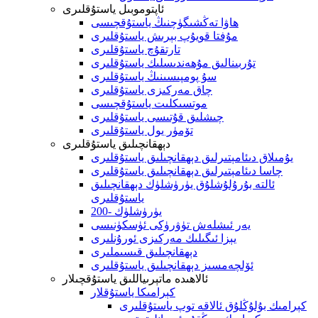
ئاپتوموبىل ياستۇقلىرى
ھاۋا تەڭشىگۈچنىڭ ياستۇقچىسى
مۇفتا قويۇپ بېرىش ياستۇقلىرى
تارتقۇچ ياستۇقلىرى
تۇربىنالىق مۇھەندىسلىك ياستۇقلىرى
سۇ پومپىسىنىڭ ياستۇقلىرى
چاق مەركىزى ياستۇقلىرى
موتسىكلىت ياستۇقچىسى
چىشلىق قۇتىسى ياستۇقلىرى
تۆمۈر يول ياستۇقلىرى
دېھقانچىلىق ياستۇقلىرى
يۇمىلاق دىئامېتىرلىق دېھقانچىلىق ياستۇقلىرى
چاسا دىئامېتىرلىق دېھقانچىلىق ياستۇقلىرى
ئالتە بۇرۇلۇشلۇق يۈرۈشلۈك دېھقانچىلىق
ياستۇقلىرى
200- يۈرۈشلۈك
يەر ئىشلەش تۈۋرۈكى ئۈسكۈنىسى
يېزا ئىگىلىك مەركىزى ئورۇنلىرى
دېھقانچىلىق قىسىملىرى
ئۆلچەمسىز دېھقانچىلىق ياستۇقلىرى
ئالاھىدە ماتېرىياللىق ياستۇقچىلار
كېرامىكا ياستۇقلار
كېرامىك بۇلۇڭلۇق ئالاقە توپ ياستۇقلىرى