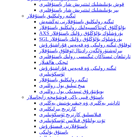
قوش يۆنىلىشلىك ئىتتىرىش شار ياستۇقلىرى
بىر يۆنىلىشلىك ئىتتىرىش شار ياستۇقلىرى
ئىگنە رولىكلىق ياستۇقلار
ئىگنە رولىكلىق ياستۇقلارنى تەڭشەش
بۇلۇڭلۇق كونتاكسىيەلىك رولىكلىق ياستۇقلار
AXS يۈرۈشلۈك بۇلۇڭلۇق رۇلىك ياستۇقلار
SGL يۈرۈشلۈك بۇلۇڭلۇق رۇلىك ياستۇقلار
ئوقلۇق ئىگنە رولىكى ۋە قەپەس قۇراشتۇرۇش
بىرلەشتۈرۈلگەن رادىئال/ئوقلۇق ياستۇقلار
تارتىلغان ئىستاكان ئىگنىسى رولىك ياستۇقلىرى
ئىچكى ھالقىلار
ئىگنە رولىكى ۋە قەپەس قۇراشتۇرۇش
ئۈسكۈنىلىرى
ئىگنە رولىكلىق ياستۇقلار
مىخ تىپلىق يول روللىرى
بويۇنتۇرۇق تىپىدىكى يول روللىرى
ياستۇق قېپى ياكى قوشۇمچە زاپچاسلار
ئاداپتېر يەڭلىرى ۋە چىقىرىۋېتىش يەڭلىرى
كارترىج بىرلىكلىرى
فىلانسلىق كارترىج ئۈسكۈنىلىرى
تۆت بولتلۇق فىلانس ئۈسكۈنىلىرى
ياستۇقلارنى قىستۇرۇش
ياستۇق بۆلىكى