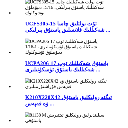
UCFS305-15 تۆت بولتلىق چاسا
شەكىللىك فلانسلىق ياستۇق بىرلىكى ...
UCPA206-17 ياستۇق شەكىللىك توپ
شەكىللىك ياستۇق ئۈسكۈنىلىرى ...
K210X220X42 ئىگنە رولىكلىق ياستۇق
ۋە قەپەس ...