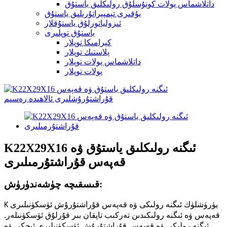
داتلاشماس پولات كونۇسلۇق رولىكلىق ياستۇق
يۇقىرى تېمپېراتۇرىلىق ياستۇق
ئىزولياتورلۇق ياستۇقلار
ياستۇق توپلىرى
كېرامىكا توپلار
پلاستىك توپلار
داتلاشماس پولات توپلار
پولات توپلار
K22X29X16 ئىگنە رولىكلىق ياستۇق ۋە
قەپەس قۇراشتۇرمىلىرى
قىسقىچە چۈشەندۈرۈش:
K يۈرۈشلۈك ئىگنە رولىكى ۋە قەپەس قۇراشتۇرۇش ئۈسكۈنىلىرى
قەپەس ۋە ئىگنە رولىكىدىن تەركىب تاپقان بىر قۇرلۇق ئۈسكۈنىلەر.
ئىگنە رولىكى ۋە قەپەس قۇراشتۇرۇش ئۈسكۈنىلىرى ئىچكى ۋە