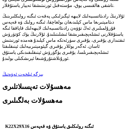
تاشقى ھالقىسى يوق، مۇستەقىل ئورنىتىشقا تەييار ياستۇقلار.
ئۇلارنىڭ رادىئاتسىيەلىك لايىھە ئېگىزلىكى پەقەت ئىگنە رولىكلىرىنىڭ
دىئامېتىرىغا ماس كېلىدىغان بولغاچقا، ئىگنە رولىك ۋە قەپەس
قۇرۇلمىلىرى ئەڭ تۆۋەن رادىئاتسىيەلىك لايىھەلىك قاپاققا ئىگە
ياستۇقلارنى ئىشلەپچىقىرىشقا ئىشلىتىلىدۇ. ئۇلارنىڭ يۈك كۆتۈرۈش
ئىقتىدارى يۇقىرى، يۇقىرى سۈرئەتكە ماس كېلىدۇ ھەمدە ئورنىتىش
ئاسان. ئەگەر يوللار يۇقىرى گېئومېتىرىيەلىك ئېنىقلىقتا
ئىشلەپچىقىرىلسا، يۇقىرى يۈگۈرۈش ئېنىقلىقىدىكى ياستۇق
ئورۇنلاشتۇرۇشىغا ئېرىشكىلى بولىدۇ.
بىزگە ئېلخەت ئەۋەتىڭ
مەھسۇلات تەپسىلاتلىرى
مەھسۇلات بەلگىلىرى
K22X29X16 ئىگنە رولىكلىق ياستۇق ۋە قەپەس