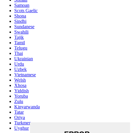
Samoan
Scots Gaelic
Shona
Sindhi
Sundanese
Swahili
Tajik
Tamil
Telugu
Thai
Ukrainian
Urdu
Uzbek
Vietnamese
Welsh
Xhosa
Yiddish
Yoruba
Zulu
Kinyarwanda
Tatar
Oriya
Turkmen
Uyghur