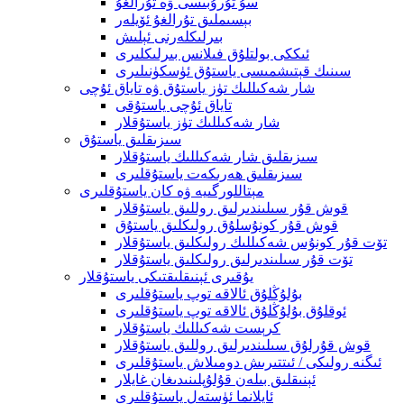
سۇ تۇرۇبىسى ۋە تۇرالغۇ
بېسىملىق تۇرالغۇ ئۆيلەر
بىرلىكلەرنى ئېلىش
ئىككى بولتلۇق فىلانس بىرلىكلىرى
سىنىك قېتىشمىسى ياستۇق ئۈسكۈنىلىرى
شار شەكىللىك تۈز ياستۇق ۋە تاياق ئۇچى
تاياق ئۇچى ياستۇقى
شار شەكىللىك تۈز ياستۇقلار
سىزىقلىق ياستۇق
سىزىقلىق شار شەكىللىك ياستۇقلار
سىزىقلىق ھەرىكەت ياستۇقلىرى
مېتاللورگىيە ۋە كان ياستۇقلىرى
قوش قۇر سىلىندىرلىق روللىق ياستۇقلار
قوش قۇر كونۇسلۇق رولىكلىق ياستۇق
تۆت قۇر كونۇس شەكىللىك رولىكلىق ياستۇقلار
تۆت قۇر سىلىندىرلىق رولىكلىق ياستۇقلار
يۇقىرى ئېنىقلىقتىكى ياستۇقلار
بۇلۇڭلۇق ئالاقە توپ ياستۇقلىرى
ئوقلۇق بۇلۇڭلۇق ئالاقە توپ ياستۇقلىرى
كرېست شەكىللىك ياستۇقلار
قوش قۇرلۇق سىلىندىرلىق روللىق ياستۇقلار
ئىگنە رولىكى / ئىتتىرىش دومىلاش ياستۇقلىرى
ئېنىقلىق بىلەن قۇلۇپلىنىدىغان غايلار
ئايلانما ئۈستەل ياستۇقلىرى