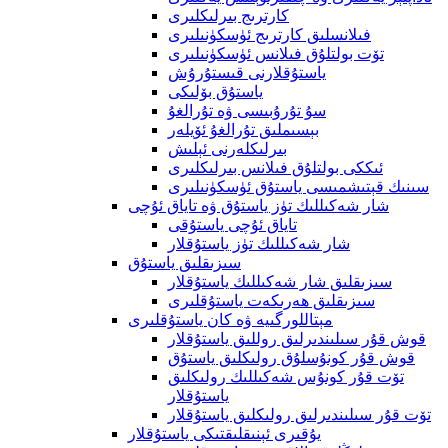
كارترىج بىرلىكلىرى
فىلانسلىق كارترىج ئۈسكۈنىلىرى
تۆت بولتلۇق فىلانس ئۈسكۈنىلىرى
ياستۇقلارنى قىستۇرۇش
ياستۇق بۆلىكى
سۇ تۇرۇبىسى ۋە تۇرالغۇ
بېسىملىق تۇرالغۇ ئۆيلەر
بىرلىكلەرنى ئېلىش
ئىككى بولتلۇق فىلانس بىرلىكلىرى
سىنىك قېتىشمىسى ياستۇق ئۈسكۈنىلىرى
شار شەكىللىك تۈز ياستۇق ۋە تاياق ئۇچى
تاياق ئۇچى ياستۇقى
شار شەكىللىك تۈز ياستۇقلار
سىزىقلىق ياستۇق
سىزىقلىق شار شەكىللىك ياستۇقلار
سىزىقلىق ھەرىكەت ياستۇقلىرى
مېتاللورگىيە ۋە كان ياستۇقلىرى
قوش قۇر سىلىندىرلىق روللىق ياستۇقلار
قوش قۇر كونۇسلۇق رولىكلىق ياستۇق
تۆت قۇر كونۇس شەكىللىك رولىكلىق
ياستۇقلار
تۆت قۇر سىلىندىرلىق رولىكلىق ياستۇقلار
يۇقىرى ئېنىقلىقتىكى ياستۇقلار