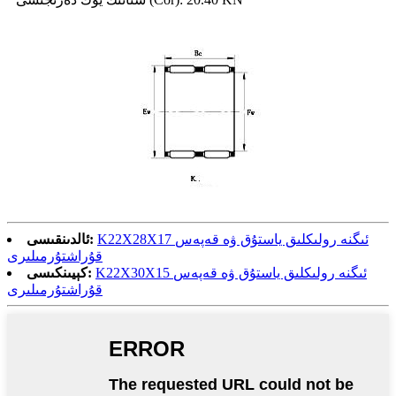
K22X28X17 ئىگنە رولىكلىق ياستۇق ۋە قەپەس
ئالدىنقىسى:
قۇراشتۇرمىلىرى
K22X30X15 ئىگنە رولىكلىق ياستۇق ۋە قەپەس
كېيىنكىسى:
قۇراشتۇرمىلىرى