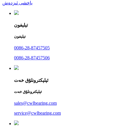
ياخشى ئىزدەش
تېلېفون
تېلېفون
0086-28-87457505
0086-28-87457506
ئېلېكترونلۇق خەت
ئېلېكترونلۇق خەت
sales@cwlbearing.com
service@cwlbearing.com