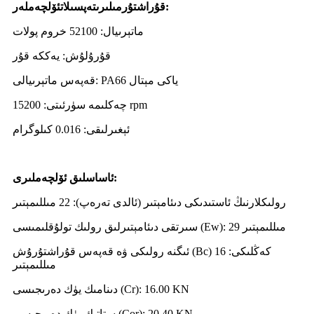
ئۆلچەملەر:
قۇراشتۇرمىلىرى
تەپسىلات
ماتېرىيال: 52100 خروم پولات
قۇرۇلۇش: يەككە قۇر
قەپەس ماتېرىيالى: PA66 ياكى مېتال
چەكلىمە سۈرئىتى: 15200 rpm
ئېغىرلىقى: 0.016 كىلوگرام
ئۆلچەملىرى:
ئاساسلىق
رولىكلارنىڭ ئاستىدىكى دىئامېتىر (ئالدى تەرەپ): 22 مىللىمېتىر
سىرتقى دىئامېتىرلىق رولىك تولۇقلىمىسى (Ew): 29 مىللىمېتىر
ئىگنە رولىكى ۋە قەپەس قۇراشتۇرۇش (Bc) كەڭلىكى: 16
مىللىمېتىر
دىنامىك يۈك دەرىجىسى (Cr): 16.00 KN
ستاتىك يۈك دەرىجىسى (Cor): 20.40 KN