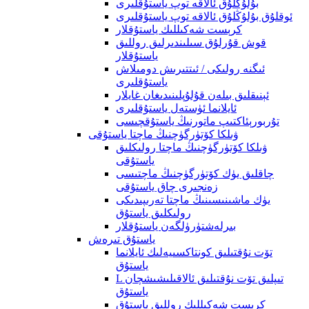
بۇلۇڭلۇق ئالاقە توپ ياستۇقلىرى
ئوقلۇق بۇلۇڭلۇق ئالاقە توپ ياستۇقلىرى
كرېست شەكىللىك ياستۇقلار
قوش قۇرلۇق سىلىندىرلىق روللىق
ياستۇقلار
ئىگنە رولىكى / ئىتتىرىش دومىلاش
ياستۇقلىرى
ئېنىقلىق بىلەن قۇلۇپلىنىدىغان غايلار
ئايلانما ئۈستەل ياستۇقلىرى
تۇربورېئاكتىپ ماتورنىڭ ياستۇقچىسى
ۋىلكا كۆتۈرگۈچنىڭ ماچتا ياستۇقى
ۋىلكا كۆتۈرگۈچنىڭ ماچتا رولىكلىق
ياستۇقى
چاقلىق يۈك كۆتۈرگۈچنىڭ ماچتىسى
زەنجىرى چاق ياستۇقى
يۈك ماشىنىسىنىڭ ماچتا تەرىپىدىكى
رولىكلىق ياستۇق
بىرلەشتۈرۈلگەن ياستۇقلار
ياستۇق تىرەش
تۆت نۇقتىلىق كونتاكسىيەلىك ئايلانما
ياستۇق
L تىپلىق تۆت نۇقتىلىق ئالاقىلىشىشچان
ياستۇق
كرېست شەكىللىك روللىق ياستۇق