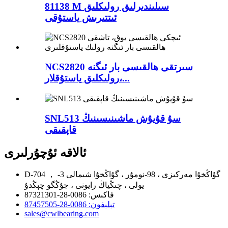
81138 M سىلىندىرلىق رولىكلىق
ئىتتىرىش ياستۇقى
NCS2820 سىرتقى ھالقىسى بار ئىگنە
رولىكلىق ياستۇقلار،...
SNL513 سۇ قۇيۇش ماشىنىسىنىڭ
قاپقىقى
ئالاقە ئۇچۇرلىرى
D-704 ， گۇاڭخۇا مەركىزى ، 98-نومۇر ، گۇاڭخۇا شىمالى 3-
يولى ، چىڭياڭ رايونى ، جۇڭگو چېڭدۇ
فاكىس: 0086-28-87321301
تېلېفون: 0086-28-87457505
sales@cwlbearing.com