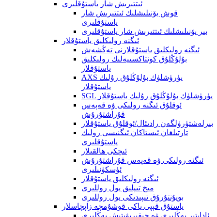
ئىتتىرىش شار ياستۇقلىرى
قوش يۆنىلىشلىك ئىتتىرىش شار
ياستۇقلىرى
بىر يۆنىلىشلىك ئىتتىرىش شار ياستۇقلىرى
ئىگنە رولىكلىق ياستۇقلار
ئىگنە رولىكلىق ياستۇقلارنى تەڭشەش
بۇلۇڭلۇق كونتاكسىيەلىك رولىكلىق
ياستۇقلار
AXS يۈرۈشلۈك بۇلۇڭلۇق رۇلىك
ياستۇقلار
SGL يۈرۈشلۈك بۇلۇڭلۇق رۇلىك ياستۇقلار
ئوقلۇق ئىگنە رولىكى ۋە قەپەس
قۇراشتۇرۇش
بىرلەشتۈرۈلگەن رادىئال/ئوقلۇق ياستۇقلار
تارتىلغان ئىستاكان ئىگنىسى رولىك
ياستۇقلىرى
ئىچكى ھالقىلار
ئىگنە رولىكى ۋە قەپەس قۇراشتۇرۇش
ئۈسكۈنىلىرى
ئىگنە رولىكلىق ياستۇقلار
مىخ تىپلىق يول روللىرى
بويۇنتۇرۇق تىپىدىكى يول روللىرى
ياستۇق قېپى ياكى قوشۇمچە زاپچاسلار
ئاداپتېر يەڭلىرى ۋە چىقىرىۋېتىش يەڭلىرى