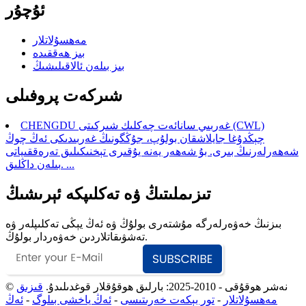
ئۇچۇر
مەھسۇلاتلار
بىز ھەققىدە
بىز بىلەن ئالاقىلىشىڭ
شىركەت پروفىلى
CHENGDU غەربىي سانائەت چەكلىك شىركىتى (CWL)
چېڭدۇغا جايلاشقان بولۇپ، جۇڭگونىڭ غەربىدىكى ئەڭ چوڭ
شەھەرلەرنىڭ بىرى. بۇ شەھەر يەنە يۇقىرى تېخنىكىلىق تەرەققىياتى
بىلەن داڭلىق. ...
تىزىملىتىڭ ۋە تەكلىپكە ئېرىشىڭ
بىزنىڭ خەۋەرلەرگە مۇشتەرى بولۇڭ ۋە ئەڭ يېڭى تەكلىپلەر ۋە
تەشۋىقاتلاردىن خەۋەردار بولۇڭ.
© نەشر ھوقۇقى - 2010-2025: بارلىق ھوقۇقلار قوغدىلىدۇ.
قىزىق
مەھسۇلاتلار
-
تور بېكەت خەرىتىسى
-
ئەڭ ياخشى بىلوگ
-
ئەڭ