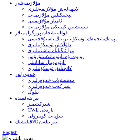
مۇلازىمەتلەر
لايىھەلەش مۇلازىمەتلىرى
تېخنىكىلىق مۇلازىمەت
ئامبار مۇلازىمىتى
سېتىشتىن كېيىنكى مۇلازىمەت
قوللىنىشچان پروگراممىلار
يېمەك-ئىچمەك ئۈسكۈنىلىرىنىڭ ياستۇقچىسى
داۋالاش ئۈسكۈنىلىرى
يېزا ئىگىلىك ماشىنىلىرى
روبوت ۋە ئاپتوماتلاشتۇرۇش
ئاپتوموبىل سانائىتى
كانچىلىق ئۈسكۈنىلىرى
خەۋەرلەر
مەھسۇلات خەۋەرلىرى
شىركەت خەۋەرلىرى
بىلوگ
بىز ھەققىدە
شىركىتىمىز
CWL تارىخى
سۈپەت كونترولى
بىز بىلەن ئالاقىلىشىڭ
English