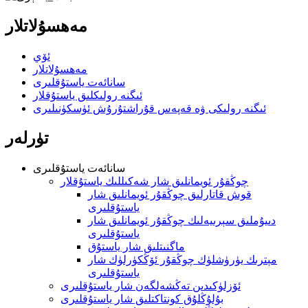
مەھسۇلاتلار
ئۆي
مەھسۇلاتلار
سانائەت ياستۇقلىرى
ئىگنە رولىكلىق ياستۇقلار
ئىگنە رولىكى ۋە قەپەس قۇراشتۇرۇش ئۈسكۈنىلىرى
تۈرلەر
سانائەت ياستۇقلىرى
چوڭقۇر ئويمانلىق شار شەكىللىك ياستۇقلار
قوش قاتارلىق چوڭقۇر ئويمانلىق شار
ياستۇقلىرى
دىيۇملىق سېرىيەلىك چوڭقۇر ئويمانلىق شار
ياستۇقلىرى
ماگنىتلىق شار ياستۇق
مېترىك يۈرۈشلۈك چوڭقۇر ئۆڭكۈرلۈك شار
ياستۇقلىرى
ئۆزلۈكىدىن تەڭشەلگەن شار ياستۇقلىرى
بۇلۇڭلۇق كونتاكتلىق شار ياستۇقلىرى