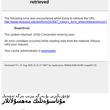
ئۇچۇرىڭىزنى بۇ يەرگە يېزىپ بىزگە ئەۋەتىڭ
مۇناسىۋەتلىك مەھسۇلاتلار