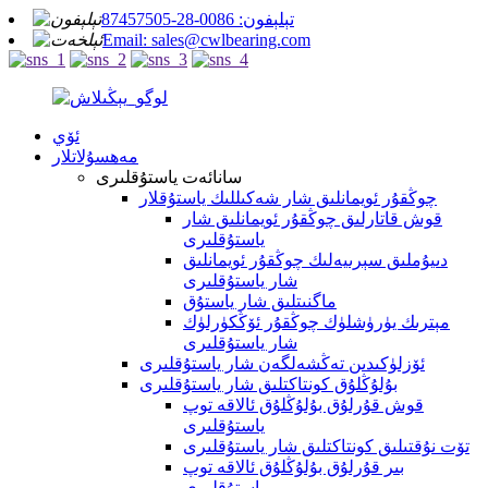
تېلېفون: 0086-28-87457505
Email: sales@cwlbearing.com
ئۆي
مەھسۇلاتلار
سانائەت ياستۇقلىرى
چوڭقۇر ئويمانلىق شار شەكىللىك ياستۇقلار
قوش قاتارلىق چوڭقۇر ئويمانلىق شار
ياستۇقلىرى
دىيۇملىق سېرىيەلىك چوڭقۇر ئويمانلىق
شار ياستۇقلىرى
ماگنىتلىق شار ياستۇق
مېترىك يۈرۈشلۈك چوڭقۇر ئۆڭكۈرلۈك
شار ياستۇقلىرى
ئۆزلۈكىدىن تەڭشەلگەن شار ياستۇقلىرى
بۇلۇڭلۇق كونتاكتلىق شار ياستۇقلىرى
قوش قۇرلۇق بۇلۇڭلۇق ئالاقە توپ
ياستۇقلىرى
تۆت نۇقتىلىق كونتاكتلىق شار ياستۇقلىرى
بىر قۇرلۇق بۇلۇڭلۇق ئالاقە توپ
ياستۇقلىرى